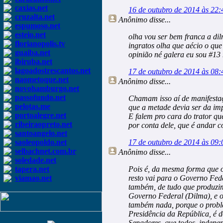
caxias.net
16 de outubro de 2014 às 22:
cruzalta.net
Anônimo
disse...
espumoso.net
esteio.net
olha vou ser bem franca a di
florianopolis.tv
ingratos olha que aécio o que
guaiba.net
opinião né galera eu sou #13
ibiruba.net
lagoadostrescantos.net
17 de outubro de 2014 às 08:
naometoque.net
Anônimo
disse...
novohamburgo.net
passofundo.net
Chamam isso aí de manifestaç
pelotas.me
que a metade devia ser da im
portoalegre.net
E falem pro cara do trator qu
ribeiraopreto.net
por conta dele, que é andar 
santoangelo.net
saoleopoldo.net
17 de outubro de 2014 às 09:
selbachnet.com.br
Anônimo
disse...
soledade.net
tapera.net
Pois é, da mesma forma que 
viamao.net
resto vai para o Governo Fed
também, de tudo que produzim
Governo Federal (Dilma), e o 
também nada, porque o probl
Presidência da República, é 
Senadores, que todos, indepe