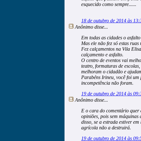
esquecido como sempre......
18 de outubro de 2014 às 13:
Anônimo
disse...
Em todas as cidades o asfalto
Mas ele não fez só estas ruas 
Fez calçamentos na Vila Elis
calçamento e asfalto.
O centro de eventos vai melho
teatro, formaturas de escolas, 
melhoram o cidadão e ajudam 
Parabéns Irineu, você foi um 
incompetência não foram.
19 de outubro de 2014 às 09:
Anônimo
disse...
E o cara do comentário quer
opiniões, pois sem máquinas 
disso, se a estrada estiver e
agrícola não a destruirá.
19 de outubro de 2014 às 09: