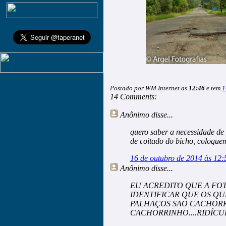
Postado por WM Internet as
12:46
e tem
1
14 Comments:
Anônimo
disse...
quero saber a necessidade de
de coitado do bicho, coloqu
16 de outubro de 2014 às 12:
Anônimo
disse...
EU ACREDITO QUE A FO
IDENTIFICAR QUE OS Q
PALHAÇOS SAO CACHOR
CACHORRINHO....RIDÍCUL