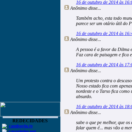
16 de outubro de 2014 às 16:
Anônimo
disse...
Também acho, esta todo mundo
parece ser um otário útil do 
16 de outubro de 2014 às 16:
Anônimo
disse...
A pessoa é a favor da Dilma e
Faz cara de paisagem e fica 
16 de outubro de 2014 às 17:
Anônimo
disse...
Um protesto contra o descaso
Nosso estado fica com apena
nordeste e o Tarso fica como
absurdo.
16 de outubro de 2014 às 18:
Anônimo
disse...
REDECIDADES
sabe o que pe melhor, que o
camboriu.tv
falar quem é... mas vão a merd
carazinho.net