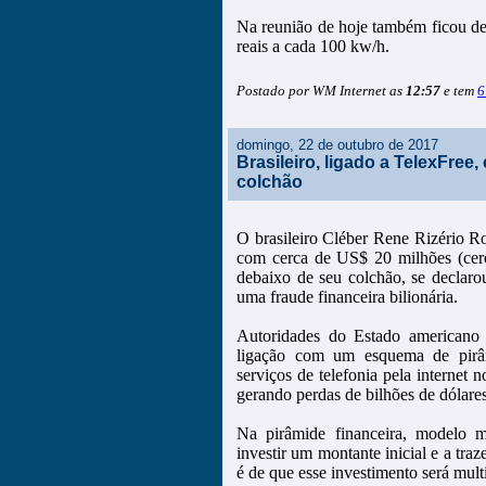
Na reunião de hoje também ficou dec
reais a cada 100 kw/h.
Postado por WM Internet as
12:57
e tem
6
domingo, 22 de outubro de 2017
Brasileiro, ligado a TelexFre
colchão
O brasileiro Cléber Rene Rizério R
com cerca de US$ 20 milhões (cerc
debaixo de seu colchão, se declaro
uma fraude financeira bilionária.
Autoridades do Estado americano
ligação com um esquema de pirâm
serviços de telefonia pela internet
gerando perdas de bilhões de dólare
Na pirâmide financeira, modelo m
investir um montante inicial e a tra
é de que esse investimento será mul