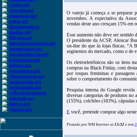
caxias.net
cruzalta.net
O varejo já começa a se preparar p
espumoso.net
novembro. A expectativa da Asso
esteio.net
vendas deste ano cresçam 15% em r
florianopolis.tv
guaiba.net
Esse aumento não deve ser sentido 
ibiruba.net
O presidente da ACSP, Alencar Burt
lagoadostrescantos.net
on-line do que às lojas físicas. “A B
naometoque.net
segmentos do mercado, como o de ele
novohamburgo.net
passofundo.net
Os eletroeletrônicos são os itens 
pelotas.me
compras na Black Friday, com desta
portoalegre.net
por roupas femininas e passagens
ribeiraopreto.net
sobre o comportamento do consumido
santoangelo.net
saoleopoldo.net
Pesquisa interna do Google revela
selbachnet.com.br
diversas categorias de produtos no 
soledade.net
(155%), colchões (183%), cápsulas 
tapera.net
viamao.net
E
você, pretende comprar algo neste
Postado por WM Internet as
13:32
e tem
3