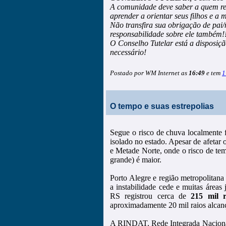
A comunidade deve saber a quem rec
aprender a orientar seus filhos e a 
Não transfira sua obrigação de pai/
responsabilidade sobre ele também!
O Conselho Tutelar está a disposiç
necessário!
Postado por WM Internet as
16:49
e tem
1
O tempo e suas estrepolias
Segue o risco de chuva localmente fo
isolado no estado. Apesar de afetar o
e Metade Norte, onde o risco de tem
grande) é maior.
Porto Alegre e região metropolitana 
a instabilidade cede e muitas área
RS registrou cerca de
215 mil r
aproximadamente 20 mil raios alcan
A RINDAT, Rede Integrada Nacional