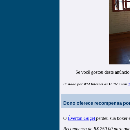
Se você gostou deste anúncio
Postado por WM Internet as
16:07
e tem
0
Dono oferece recompensa por
O
Éverton Gugel
perdeu sua boxer 
Recompensa de R$ 250,00 para quem