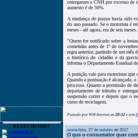
entregaram a CNH por excesso de 
aumento é de 50%.
A mudança de prazos havia sido es
do ano passado. Se o motorista é re
meses - até agora, era de seis meses.
"Quem for notificado sobre a insta
cometidas antes de 1º de novembro
regra anterior, partindo de um mês 
o histórico do cidadão e da gravi
informa o Departamento Estadual de 
A punição vale para motoristas que 
Quando a pontuação é alcançada, o in
processo. Quanto a permissão de dir
departamento de trânsito e entreg
suspensão correr e depois que o mo
curso de reciclagem.
Postado por WM Internet as
20:32
e tem
4
REDECIDADES
sexta-feira, 27 de outubro de 2017
camboriu.tv
O que o consumidor quer comp
carazinho.net