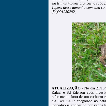
ela tem as 4 patas brancas, o rabo p
Tapera desse tamanho com essa cor
(54)991030292,
ATUALIZAÇÃO
- No dia 21/10/
Rafael e Sd Ederson após investi
referente ao furto de um cachorro e
dia 14/10/2017 chegou-se ao para
indivíduo já conhecido por vários 