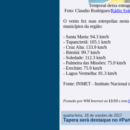
Temporal deixa estrag
Foto: Claudio Rodrigues/
Rádio Sol
O vento fez suas estrepolias nes
municípios da região:
- Santa Maria: 94.3 km/h
- Tupanciretã: 105.1 km/h
- Cruz Alta: 133.9 km/h
- Ibirubá: 99.7 km/h
- Soledade: 112.3 km/h
- Palmeira das Missões: 75.9 km/h
- Erechim: 75.9 km/h
- Lagoa Vermelha: 81.3 km/h
Fonte: INMET - Instituto Nacional 
Postado por WM Internet as
13:53
e tem
0
quarta-feira, 18 de outubro de 2017
Tapera será destaque no #Par