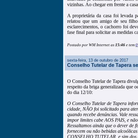
vizinhas. Ao chegar em frente a casa
A proprietária da casa foi levada 
relatou que um amigo de seu filho
esclarecimentos, o cachorro foi dev
fase final para solicitar as medidas c
Postado por WM Internet as
15:46
e tem
0
sexta-feira, 13 de outubro de 2017
Conselho Tutelar de Tapera se
O Conselho Tutelar de Tapera divulg
respeito da briga generalizada qu
do dia 12/10:
O Conselho Tutelar de Tapera inform
cidade, NÃO foi solicitado para at
quando recebe denúncias. Vale ress
impor limites cabe AOS PAIS, e não
Ressaltamos ainda que o dever de fi
fornecem ou não bebidas alcoóli
CONSELHO TUTELAR, e sim dos órgã