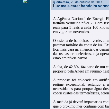
quarta-feira, 25 de outubro de 2017
Luz mais cara: bandeira verme
A Agência Nacional de Energia El
tarifária vermelha nível 2. Com iss
reais para 5 reais a cada 100 kilow
em vigor em novembro.
O sistema de bandeiras – verde, ama
patamar tarifário da conta de luz. Ex
fica mais cara na vigência das dem
das usinas termoelétricas, cuja ope
estão em níveis baixos.
A alta, de 42,8%, faz parte de um co
proposto pela Aneel em reunião nesta
A proposta foi colocada em audiê
regime excepcional, segundo a ag
necessidades para poupar água dos r
cobrir custos das termelétricas, aci
A medida já deverá impactar os co
que o próximo mês continue com bande