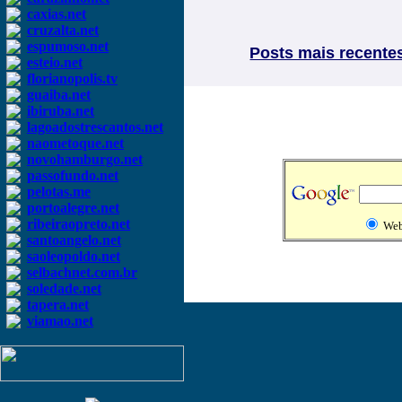
caxias.net
cruzalta.net
espumoso.net
Posts mais recente
esteio.net
florianopolis.tv
guaiba.net
ibiruba.net
lagoadostrescantos.net
naometoque.net
novohamburgo.net
passofundo.net
pelotas.me
portoalegre.net
ribeiraopreto.net
We
santoangelo.net
saoleopoldo.net
selbachnet.com.br
soledade.net
tapera.net
viamao.net