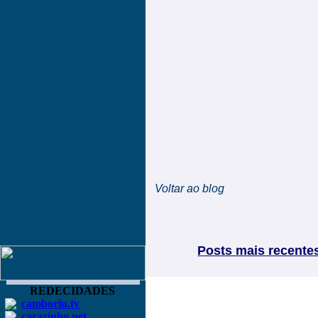
Voltar ao blog
Posts mais recente
REDECIDADES
camboriu.tv
carazinho.net