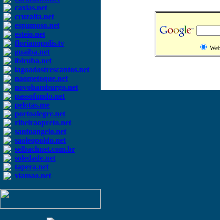
caxias.net
cruzalta.net
espumoso.net
esteio.net
florianopolis.tv
We
guaiba.net
ibiruba.net
lagoadostrescantos.net
naometoque.net
novohamburgo.net
passofundo.net
pelotas.me
portoalegre.net
ribeiraopreto.net
santoangelo.net
saoleopoldo.net
selbachnet.com.br
soledade.net
tapera.net
viamao.net