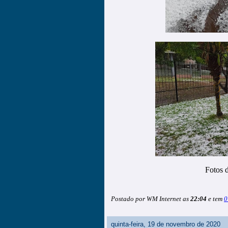
Fotos 
Postado por WM Internet as
22:04
e tem
0
quinta-feira, 19 de novembro de 2020