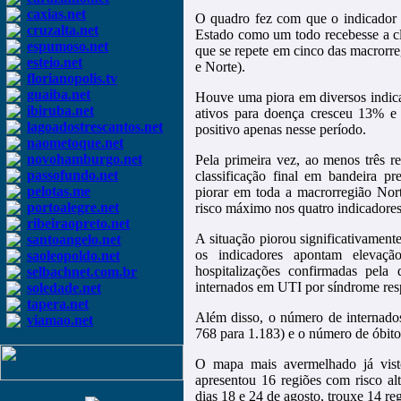
caxias.net
O quadro fez com que o indicador 
cruzalta.net
Estado como um todo recebesse a clas
espumoso.net
que se repete em cinco das macrorre
esteio.net
e Norte).
florianopolis.tv
guaiba.net
Houve uma piora em diversos indic
ibiruba.net
ativos para doença cresceu 13% e 
lagoadostrescantos.net
positivo apenas nesse período.
naometoque.net
novohamburgo.net
Pela primeira vez, ao menos três 
passofundo.net
classificação final em bandeira p
pelotas.me
piorar em toda a macrorregião Nort
portoalegre.net
risco máximo nos quatro indicadores
ribeiraopreto.net
A situação piorou significativamen
santoangelo.net
os indicadores apontam eleva
saoleopoldo.net
hospitalizações confirmadas pe
selbachnet.com.br
internados em UTI por síndrome res
soledade.net
tapera.net
Além disso, o número de internados
viamao.net
768 para 1.183) e o número de óbito
O mapa mais avermelhado já visto
apresentou 16 regiões com risco alt
dias 18 e 24 de agosto, trouxe 14 r