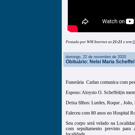
Postado por WM Internet as
21:21
e tem
0
domingo, 22 de novembro de 2020
Obituário: Nelsi Maria Scheffel
Funerária Carlan comunica com pesa
Esposo: Aloysio O. Scheffel(in mem
Deixa filhos: Lurdes, Roque , João,
Faleceu com 80 anos no Hospital R
Seu corpo será velado na Localidad
com sepultamento previsto para
localidade.