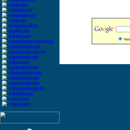
caxias.net
cruzalta.net
espumoso.net
esteio.net
florianopolis.tv
guaiba.net
ibiruba.net
We
lagoadostrescantos.net
naometoque.net
novohamburgo.net
passofundo.net
pelotas.me
portoalegre.net
ribeiraopreto.net
santoangelo.net
saoleopoldo.net
selbachnet.com.br
soledade.net
tapera.net
viamao.net