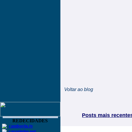
Voltar ao blog
Posts mais recente
REDECIDADES
camboriu.tv
carazinho.net