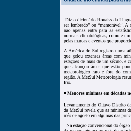
Diz o dicionário Houaiss da Língua
ser lembrado” ou “memorável”. A o
não apenas entra para as estatíst
normais climatológicas, como é um
pelas marcas e eventos que proporc
A América do Sul registrou uma atí
que gelou extensas áreas com mín
estações de mais de um século, e c
que alcançou áreas que estão pou
meteorológico raro e fora do com
região. A MetSul Meteorologia resume
frio.
◾️
Menores mínimas em décadas n
Levantamento do Oitavo Distrito do
da MetSul revela que as mínimas da
mês de agosto em algumas das princ
- Na estação convencional do órgão
da menor mínima no mês de agosto