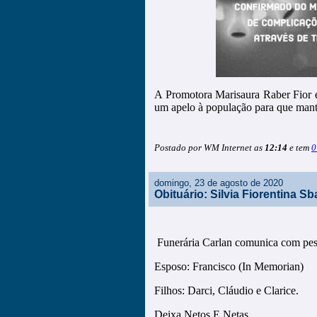
A Promotora Marisaura Raber Fior e
um apelo à população para que mant
Postado por WM Internet as
12:14
e tem
0
domingo, 23 de agosto de 2020
Obituário: Silvia Fiorentina Sb
Funerária Carlan comunica com pesa
Esposo: Francisco (In Memorian)
Filhos: Darci, Cláudio e Clarice.
Deixa Netos E Netas.