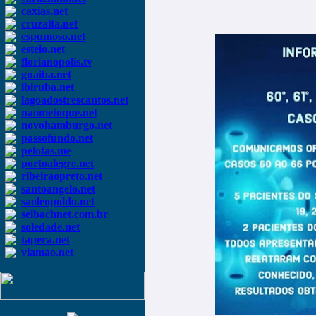
caxias.net
cruzalta.net
espumoso.net
esteio.net
florianopolis.tv
guaiba.net
ibiruba.net
lagoadostrescantos.net
naometoque.net
novohamburgo.net
passofundo.net
pelotas.me
portoalegre.net
ribeiraopreto.net
santoangelo.net
saoleopoldo.net
selbachnet.com.br
soledade.net
tapera.net
viamao.net