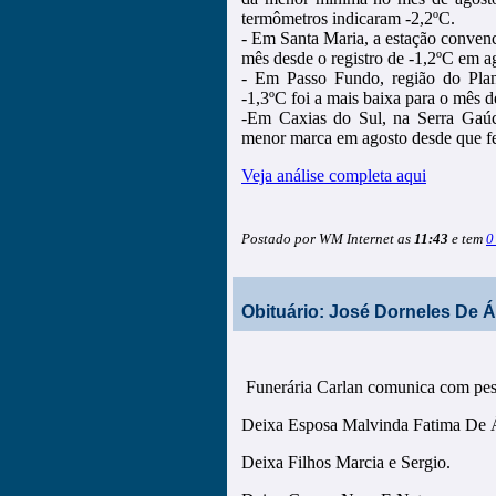
termômetros indicaram -2,2ºC.
- Em Santa Maria, a estação conven
mês desde o registro de -1,2ºC em a
- Em Passo Fundo, região do Plan
-1,3ºC foi a mais baixa para o mês
-Em Caxias do Sul, na Serra Gaúc
menor marca em agosto desde que f
Veja análise completa aqui
Postado por WM Internet as
11:43
e tem
0
Obituário: José Dorneles De Áv
Funerária Carlan comunica com pesa
Deixa Esposa Malvinda Fatima De 
Deixa Filhos Marcia e Sergio.