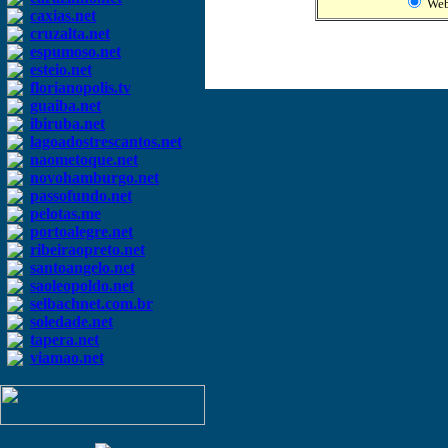
We
caxias.net
cruzalta.net
espumoso.net
esteio.net
florianopolis.tv
guaiba.net
ibiruba.net
lagoadostrescantos.net
naometoque.net
novohamburgo.net
passofundo.net
pelotas.me
portoalegre.net
ribeiraopreto.net
santoangelo.net
saoleopoldo.net
selbachnet.com.br
soledade.net
tapera.net
viamao.net