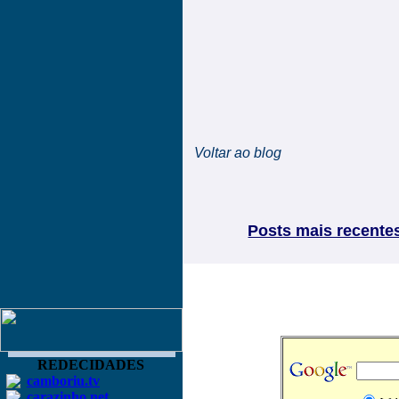
Voltar ao blog
Posts mais recente
REDECIDADES
camboriu.tv
carazinho.net