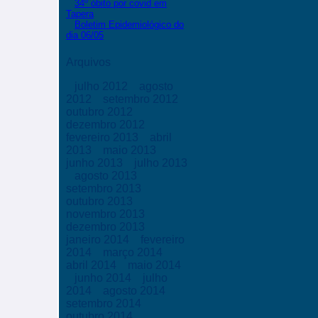
34º óbito por covid em
Tapera
Boletim Epidemiológico do
dia 06/05
Arquivos
julho 2012
agosto
2012
setembro 2012
outubro 2012
dezembro 2012
fevereiro 2013
abril
2013
maio 2013
junho 2013
julho 2013
agosto 2013
setembro 2013
outubro 2013
novembro 2013
dezembro 2013
janeiro 2014
fevereiro
2014
março 2014
abril 2014
maio 2014
junho 2014
julho
2014
agosto 2014
setembro 2014
outubro 2014