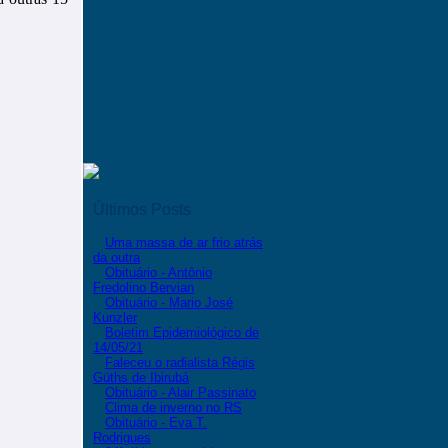
Últimos Posts
Uma massa de ar frio atrás
da outra
Obituário - Antônio
Fredolino Bervian
Obituário - Mario José
Kunzler
Boletim Epidemiológico de
14/05/21
Faleceu o radialista Régis
Güths de Ibirubá
Obituário - Alair Passinato
Clima de inverno no RS
Obituário - Eva T.
Rodrigues