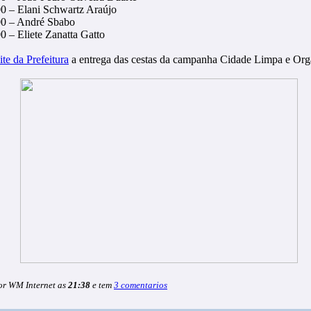
0 – Elani Schwartz Araújo
0 – André Sbabo
0 – Eliete Zanatta Gatto
ite da Prefeitura
a entrega das cestas da campanha Cidade Limpa e Org
or WM Internet as
21:38
e tem
3 comentarios