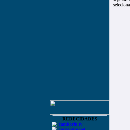
seleciona
REDECIDADES
camboriu.tv
carazinho.net