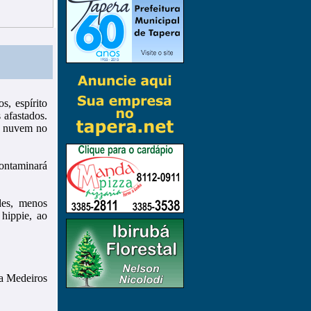
, espírito
 afastados.
a nuvem no
ontaminará
des, menos
 hippie, ao
a Medeiros