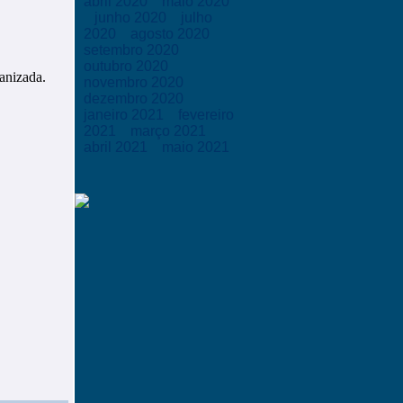
abril 2020
maio 2020
junho 2020
julho
2020
agosto 2020
setembro 2020
outubro 2020
anizada.
novembro 2020
dezembro 2020
janeiro 2021
fevereiro
2021
março 2021
abril 2021
maio 2021