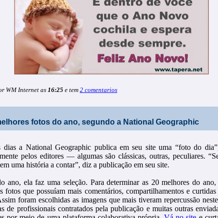
or WM Internet as
16:25
e tem
2 comentarios
elhores fotos do ano, segundo a National Geographic
 dias a National Geographic publica em seu site uma “foto do dia”,
samente pelos editores — algumas são clássicas, outras, peculiares. 
m uma história a contar”, diz a publicação em seu site.
o ano, ela faz uma seleção. Para determinar as 20 melhores do ano,
as fotos que possuíam mais comentários, compartilhamentos e curtidas
 Assim foram escolhidas as imagens que mais tiveram repercussão neste
as de profissionais contratados pela publicação e muitas outras enviad
es por meio de uma plataforma colaborativa própria.
Vá no site
e curt