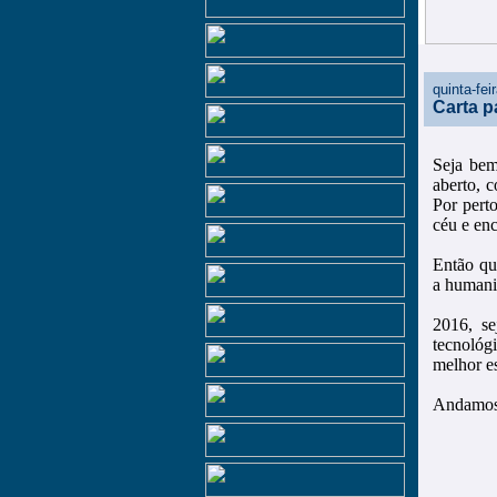
quinta-fe
Carta p
Seja bem
aberto, 
Por pert
céu e en
Então qu
a humani
2016, se
tecnológ
melhor es
Andamos 