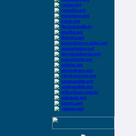
caxias.net
cruzalta.net
espumoso.net
esteio.net
florianopolis.tv
guaiba.net
ibiruba.net
lagoadostrescantos.net
naometoque.net
novohamburgo.net
passofundo.net
pelotas.me
portoalegre.net
ribeiraopreto.net
santoangelo.net
saoleopoldo.net
selbachnet.com.br
soledade.net
tapera.net
viamao.net