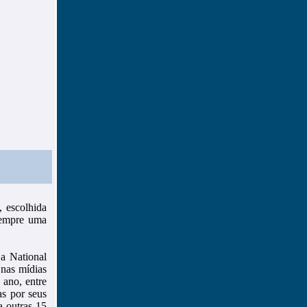
 escolhida
“Sempre uma
 a National
 nas mídias
 ano, entre
as por seus
a outras 15