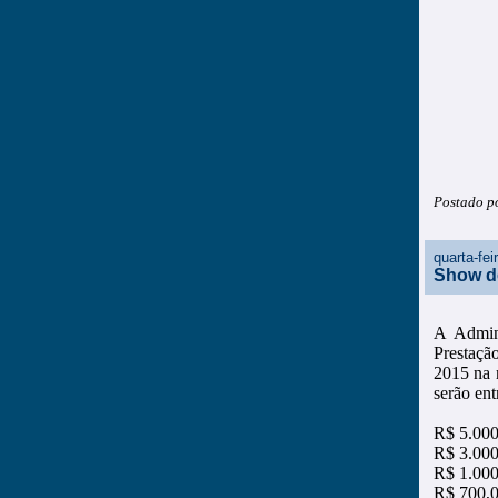
Postado p
quarta-fe
Show d
A Admini
Prestaçã
2015 na 
serão en
R$ 5.000
R$ 3.000
R$ 1.000
R$ 700,0