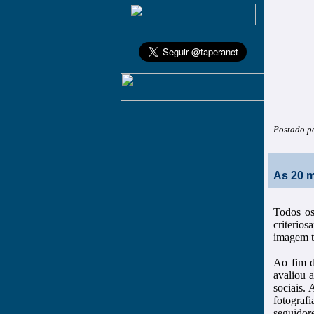
Postado p
As 20 m
Todos os
criterio
imagem te
Ao fim d
avaliou 
sociais.
fotografi
seguidor