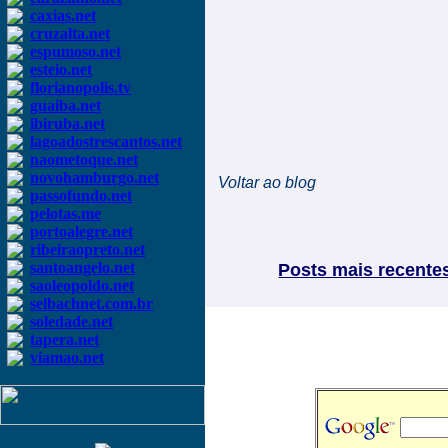
caxias.net
cruzalta.net
espumoso.net
esteio.net
florianopolis.tv
guaiba.net
ibiruba.net
lagoadostrescantos.net
naometoque.net
novohamburgo.net
Voltar ao blog
passofundo.net
pelotas.me
portoalegre.net
ribeiraopreto.net
santoangelo.net
Posts mais recente
saoleopoldo.net
selbachnet.com.br
soledade.net
tapera.net
viamao.net