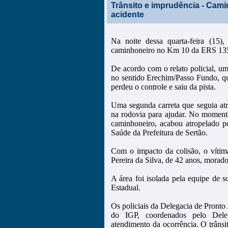
Trânsito e imprudência - Cami
acidente
Na noite dessa quarta-feira (15)
caminhoneiro no Km 10 da ERS 13
De acordo com o relato policial, u
no sentido Erechim/Passo Fundo, q
perdeu o controle e saiu da pista.
Uma segunda carreta que seguia atr
na rodovia para ajudar. No momen
caminhoneiro, acabou atropelado po
Saúde da Prefeitura de Sertão.
Com o impacto da colisão, o vítima
Pereira da Silva, de 42 anos, morad
A área foi isolada pela equipe de s
Estadual.
Os policiais da Delegacia de Pronto
do IGP, coordenados pelo Deleg
atendimento da ocorrência. O trâns