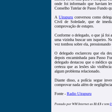
onde foi informado que haviam le
Conselho Tutelar de Passo Fundo que
A
Uirapuru
conversou como delegad
Civil de Soledade, que de imedi
comprovação de estupro.
Conforme o delegado, o que já foi a
uma vizinha buscar um isqueiro. N
vez tombou sobre ela, pressionando 
O delegado esclareceu que ela deu
depois encaminhada para Passo Fu
delegado destacou que o médico q
certeza que as lesões são violênci
algum problema relacionado.
Diante disso, a polícia segue inv
comprovar nada além de negligência d
Fonte -
Radio Uirapuru
Postado por WM Internet as
11:13
e tem
0