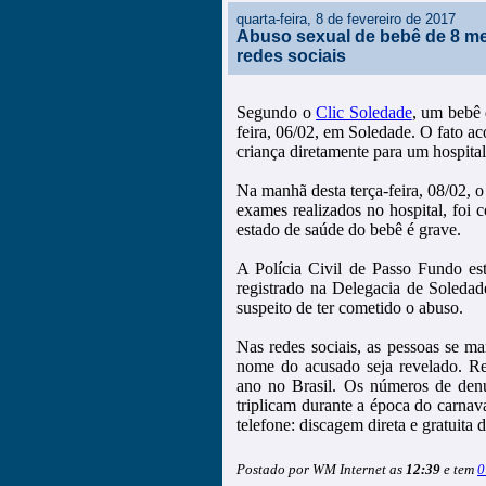
quarta-feira, 8 de fevereiro de 2017
Abuso sexual de bebê de 8 m
redes sociais
Segundo o
Clic Soledade
, um bebê 
feira, 06/02, em Soledade. O fato a
criança diretamente para um hospita
Na manhã desta terça-feira, 08/02, 
exames realizados no hospital, foi
estado de saúde do bebê é grave.
A Polícia Civil de Passo Fundo e
registrado na Delegacia de Soledad
suspeito de ter cometido o abuso.
Nas redes sociais, as pessoas se m
nome do acusado seja revelado. R
ano no Brasil. Os números de denún
triplicam durante a época do carna
telefone: discagem direta e gratuita
Postado por WM Internet as
12:39
e tem
0