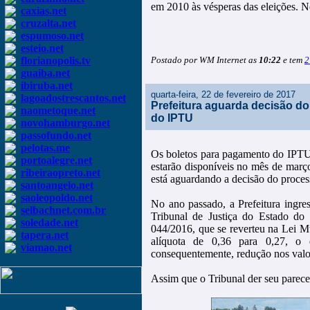
em 2010 às vésperas das eleições. No
caxias.net
cruzalta.net
espumoso.net
esteio.net
florianopolis.tv
Postado por WM Internet as
10:22
e tem
2
guaiba.net
ibiruba.net
quarta-feira, 22 de fevereiro de 2017
lagoadostrescantos.net
Prefeitura aguarda decisão do
naometoque.net
do IPTU
novohamburgo.net
passofundo.net
pelotas.me
Os boletos para pagamento do IPTU 
portoalegre.net
estarão disponíveis no mês de março
ribeiraopreto.net
está aguardando a decisão do proce
santoangelo.net
saoleopoldo.net
No ano passado, a Prefeitura ingre
selbachnet.com.br
Tribunal de Justiça do Estado do
soledade.net
044/2016, que se reverteu na Lei M
tapera.net
alíquota de 0,36 para 0,27, o 
viamao.net
consequentemente, redução nos valor
Assim que o Tribunal der seu parece