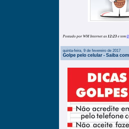
Postado por WM Internet as
12:23
e tem
0
quinta-feira, 9 de fevereiro de 2017
Golpe pelo celular - Saiba com