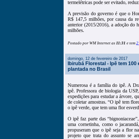
termelétricas pode ser evitado, reduz
A previsão do governo é que o Hor
R$ 147,5 milhões, por causa da re
anterior (2015/2016), a adoção do 
milhões.
Postado por WM Internet as
11:31
e tem
2
domingo, 12 de fevereiro de 2017
Ibirubá Florestal - Ipê tem 10
plantada no Brasil
Numerosa é a família do ipê. A D
ipê. Professora de biologia da USP,
expedições para estudar a árvore, qu
de coletar amostras. “O ipê tem flor
o ipê verde, que tem uma flor esver
O ipê faz parte das “bignoniaceae”,
uma cornetinha, como o jacarandá, 
propuseram que o ipê seja a flor na
projeto que trata do assunto se ar