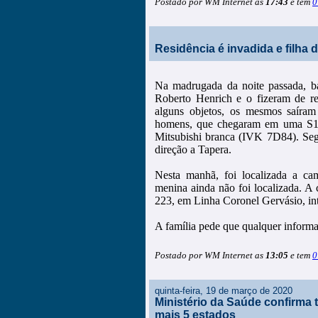
Postado por WM Internet as
17:43
e tem
0
Residência é invadida e filha
Na madrugada da noite passada, ba
Roberto Henrich e o fizeram de r
alguns objetos, os mesmos saíram
homens, que chegaram em uma S10 
Mitsubishi branca (IVK 7D84). Se
direção a Tapera.
Nesta manhã, foi localizada a c
menina ainda não foi localizada. 
223, em Linha Coronel Gervásio, int
A família pede que qualquer informaç
Postado por WM Internet as
13:05
e tem
0
quinta-feira, 19 de março de 2020
Ministério da Saúde confirma
mais 5 estados