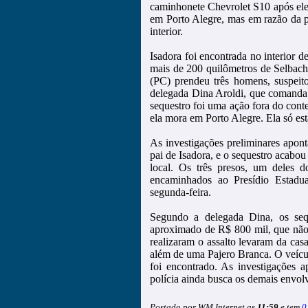
caminhonete Chevrolet S10 após eles
em Porto Alegre, mas em razão da p
interior.
Isadora foi encontrada no interior 
mais de 200 quilômetros de Selbach.
(PC) prendeu três homens, suspei
delegada Dina Aroldi, que comanda 
sequestro foi uma ação fora do cont
ela mora em Porto Alegre. Ela só es
As investigações preliminares apon
pai de Isadora, e o sequestro acabo
local. Os três presos, um deles 
encaminhados ao Presídio Estadu
segunda-feira.
Segundo a delegada Dina, os seq
aproximado de R$ 800 mil, que não
realizaram o assalto levaram da cas
além de uma Pajero Branca. O veículo
foi encontrado. As investigações a
polícia ainda busca os demais envol
Postado por WM Internet as
11:59
e tem
0