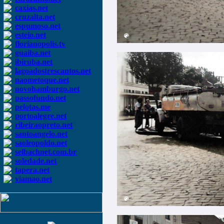
caxias.net
cruzalta.net
espumoso.net
esteio.net
florianopolis.tv
guaiba.net
ibiruba.net
lagoadostrescantos.net
naometoque.net
novohamburgo.net
passofundo.net
pelotas.me
portoalegre.net
ribeiraopreto.net
santoangelo.net
saoleopoldo.net
selbachnet.com.br
soledade.net
tapera.net
viamao.net