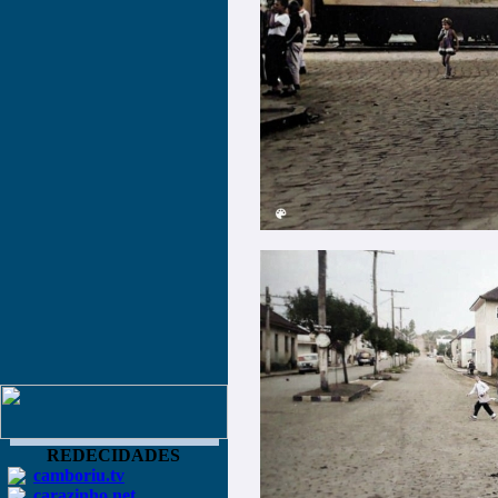
REDECIDADES
camboriu.tv
carazinho.net