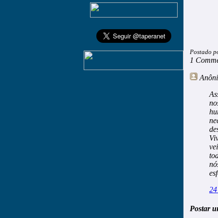
Postado p
1 Comme
Anôn
As
no
hu
ne
de
Vi
ve
to
nó
es
24
Postar u