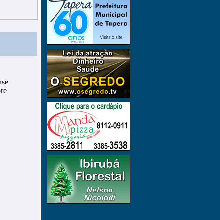
nse
pre