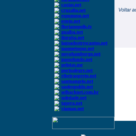
caxias.net
Voltar a
cruzalta.net
espumoso.net
esteio.net
florianopolis.tv
guaiba.net
ibiruba.net
lagoadostrescantos.net
naometoque.net
novohamburgo.net
passofundo.net
pelotas.me
portoalegre.net
ribeiraopreto.net
santoangelo.net
saoleopoldo.net
selbachnet.com.br
soledade.net
tapera.net
viamao.net