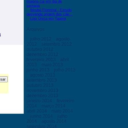
maioria cai em dia de
semana
Ibirubá Florestal - Estudo
desvenda origem dos cãe...
Loja Única em Tapera
Arquivos
s
julho 2012
agosto
2012
setembro 2012
outubro 2012
dezembro 2012
fevereiro 2013
abril
2013
maio 2013
junho 2013
julho 2013
agosto 2013
setembro 2013
outubro 2013
novembro 2013
dezembro 2013
janeiro 2014
fevereiro
2014
março 2014
abril 2014
maio 2014
junho 2014
julho
2014
agosto 2014
setembro 2014