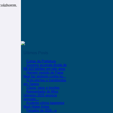
 colaborem.
Últimos Posts
Curtas da Prefeitura
Governo acumula dívida de
R$ 623 bilhões em três anos
Homem vestido de Papai
Noel faz protesto contra bu...
O rio encheu e transbordou
em Tapera
Chuva, raios e trovões
Apresentador do Miss
Universo 2015 anuncia
vencedo...
Acidente vitima taperense
Marli Huber Antes
Feriados de 2016 - a