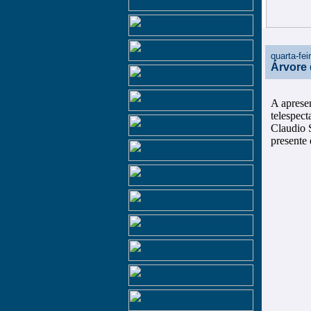
quarta-fe
Árvore 
A aprese
telespect
Claudio S
presente