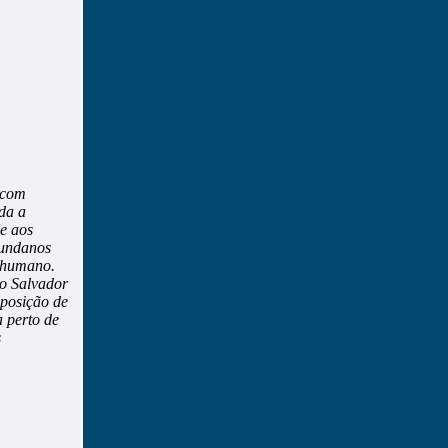
 com
da a
e aos
mundanos
r humano.
 o Salvador
sposição de
 perto de
s