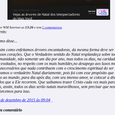
or WM Internet as
13:26
e tem
1 comentarios
nts:
imo
disse...
sim como enfeitamos árvores encantadoras, da mesma forma deve ser
ssos corações. Que o Verdadeiro sentido do Natal resplandeça sobre to
manidade, não somente um dia por ano, mas todos os dias, na caridad
cessitados, no respeito com os mais humildes,no desapego aos luxos 
snecessários que nada contribuem com o crescimento espiritual do se
vamos o verdadeiro Natal diariamente, pois foi com esse propósito que
io ao mundo, para dia após dia, com seu imenso amor, se colocar a di
dos que a Ele recorrem. Que saibamos trazer Cristo cada vez mais para
s, assim, todos os dias serão natais maravilhosos, sem precisar que no
forcemos para isso.
 de dezembro de 2015 às 09:04
m comentário