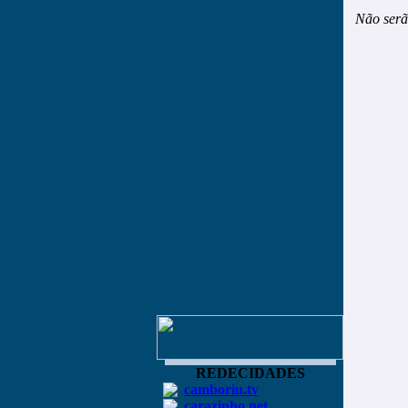
Não serã
REDECIDADES
camboriu.tv
carazinho.net