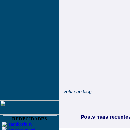
Voltar ao blog
Posts mais recente
REDECIDADES
camboriu.tv
carazinho.net