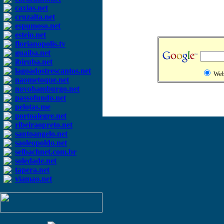
caxias.net
cruzalta.net
espumoso.net
esteio.net
florianopolis.tv
guaiba.net
ibiruba.net
lagoadostrescantos.net
We
naometoque.net
novohamburgo.net
passofundo.net
pelotas.me
portoalegre.net
ribeiraopreto.net
santoangelo.net
saoleopoldo.net
selbachnet.com.br
soledade.net
tapera.net
viamao.net