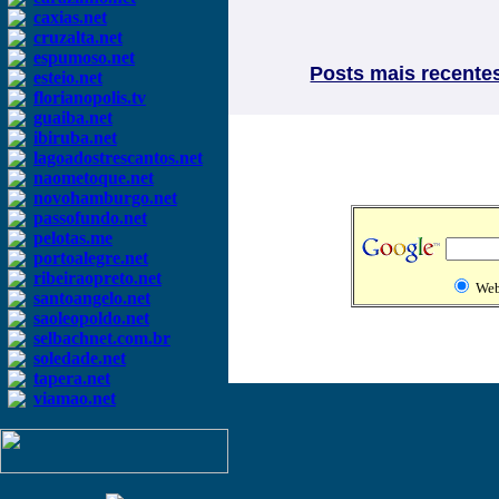
caxias.net
cruzalta.net
espumoso.net
Posts mais recente
esteio.net
florianopolis.tv
guaiba.net
ibiruba.net
lagoadostrescantos.net
naometoque.net
novohamburgo.net
passofundo.net
pelotas.me
portoalegre.net
ribeiraopreto.net
We
santoangelo.net
saoleopoldo.net
selbachnet.com.br
soledade.net
tapera.net
viamao.net