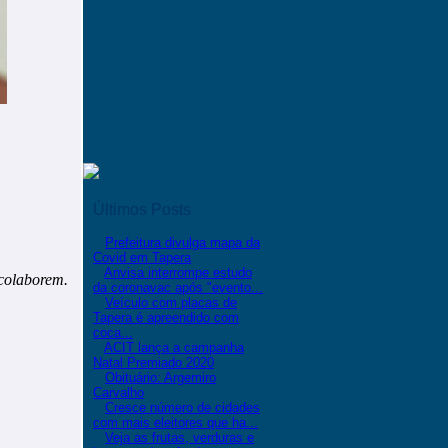
Últimos Posts
Prefeitura divulga mapa da
Covid em Tapera
Anvisa interrompe estudo
 colaborem.
da coronavac após "evento...
Veículo com placas de
Tapera é apreendido com
coca...
ACIT lança a campanha
Natal Premiado 2020
Obituário: Argemiro
Carvalho
Cresce número de cidades
com mais eleitores que ha...
Veja as frutas, verduras e