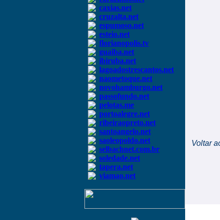
caxias.net
cruzalta.net
espumoso.net
esteio.net
florianopolis.tv
guaiba.net
ibiruba.net
lagoadostrescantos.net
naometoque.net
novohamburgo.net
passofundo.net
pelotas.me
portoalegre.net
ribeiraopreto.net
santoangelo.net
saoleopoldo.net
Voltar a
selbachnet.com.br
soledade.net
tapera.net
viamao.net