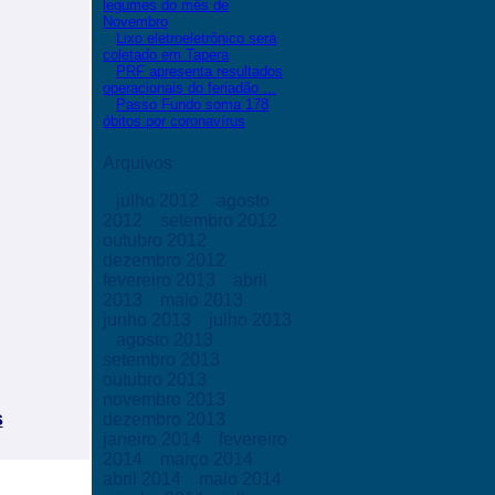
legumes do mês de
Novembro
Lixo eletroeletrônico será
coletado em Tapera
PRF apresenta resultados
operacionais do feriadão ...
Passo Fundo soma 178
óbitos por coronavírus
Arquivos
julho 2012
agosto
2012
setembro 2012
outubro 2012
dezembro 2012
fevereiro 2013
abril
2013
maio 2013
junho 2013
julho 2013
agosto 2013
setembro 2013
outubro 2013
novembro 2013
s
dezembro 2013
janeiro 2014
fevereiro
2014
março 2014
abril 2014
maio 2014