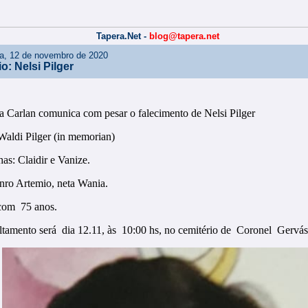
Tapera.Net -
blog@tapera.net
ira, 12 de novembro de 2020
o: Nelsi Pilger
a Carlan comunica com pesar o falecimento de Nelsi Pilger
Waldi Pilger (in memorian)
has: Claidir e Vanize.
nro Artemio, neta Wania.
com 75 anos.
ltamento será dia 12.11, às 10:00 hs, no cemitério de Coronel Gervás