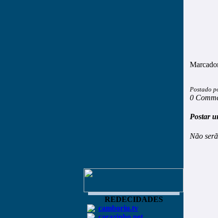
Marcado
Postado p
0 Comme
Postar u
Não serã
REDECIDADES
camboriu.tv
carazinho.net