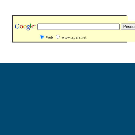
Web
www.tapera.net