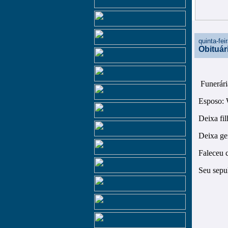
quinta-fe
Obituári
Funerári
Esposo: 
Deixa fil
Deixa ge
Faleceu 
Seu sepu