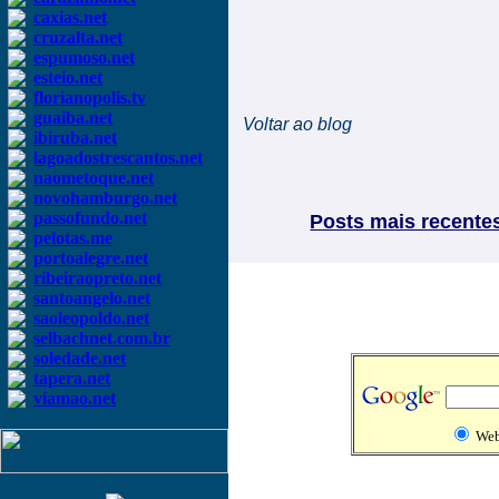
caxias.net
cruzalta.net
espumoso.net
esteio.net
florianopolis.tv
guaiba.net
Voltar ao blog
ibiruba.net
lagoadostrescantos.net
naometoque.net
novohamburgo.net
passofundo.net
Posts mais recente
pelotas.me
portoalegre.net
ribeiraopreto.net
santoangelo.net
saoleopoldo.net
selbachnet.com.br
soledade.net
tapera.net
viamao.net
We