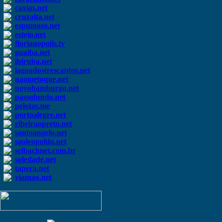
caxias.net
cruzalta.net
espumoso.net
esteio.net
florianopolis.tv
guaiba.net
ibiruba.net
lagoadostrescantos.net
naometoque.net
novohamburgo.net
passofundo.net
pelotas.me
portoalegre.net
ribeiraopreto.net
santoangelo.net
saoleopoldo.net
selbachnet.com.br
soledade.net
tapera.net
viamao.net