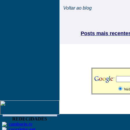
Voltar ao blog
Posts mais recente
We
REDECIDADES
camboriu.tv
carazinho.net