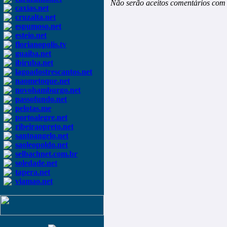
Não serão aceitos comentários com 
caxias.net
cruzalta.net
espumoso.net
esteio.net
florianopolis.tv
guaiba.net
ibiruba.net
lagoadostrescantos.net
naometoque.net
novohamburgo.net
passofundo.net
pelotas.me
portoalegre.net
ribeiraopreto.net
santoangelo.net
saoleopoldo.net
selbachnet.com.br
soledade.net
tapera.net
viamao.net