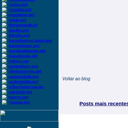
caxias.net
cruzalta.net
espumoso.net
esteio.net
florianopolis.tv
guaiba.net
ibiruba.net
lagoadostrescantos.net
naometoque.net
novohamburgo.net
passofundo.net
pelotas.me
portoalegre.net
ribeiraopreto.net
santoangelo.net
Voltar ao blog
saoleopoldo.net
selbachnet.com.br
soledade.net
tapera.net
viamao.net
Posts mais recente