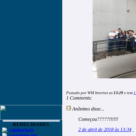
Postado por WM Internet as
13:29
e tem
1
1 Comments:
Anônimo
disse...
Começou?????!!!!!!
REDECIDADES
2 de abril de 2018 às 13:34
camboriu.tv
carazinho.net