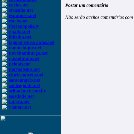
caxias.net
Postar um comentário
cruzalta.net
espumoso.net
Não serão aceitos comentários com 
esteio.net
florianopolis.tv
guaiba.net
ibiruba.net
lagoadostrescantos.net
naometoque.net
novohamburgo.net
passofundo.net
pelotas.me
portoalegre.net
ribeiraopreto.net
santoangelo.net
saoleopoldo.net
selbachnet.com.br
soledade.net
tapera.net
viamao.net