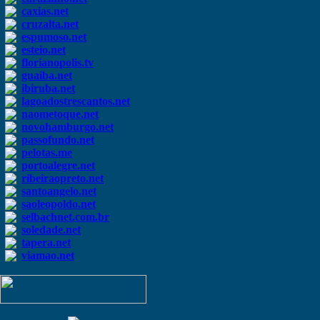
caxias.net
cruzalta.net
espumoso.net
esteio.net
florianopolis.tv
guaiba.net
ibiruba.net
lagoadostrescantos.net
naometoque.net
novohamburgo.net
passofundo.net
pelotas.me
portoalegre.net
ribeiraopreto.net
santoangelo.net
saoleopoldo.net
selbachnet.com.br
soledade.net
tapera.net
viamao.net