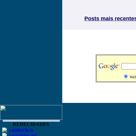
Posts mais recente
We
REDECIDADES
camboriu.tv
carazinho.net