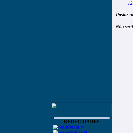
12
Postar u
Não serã
REDECIDADES
camboriu.tv
carazinho.net