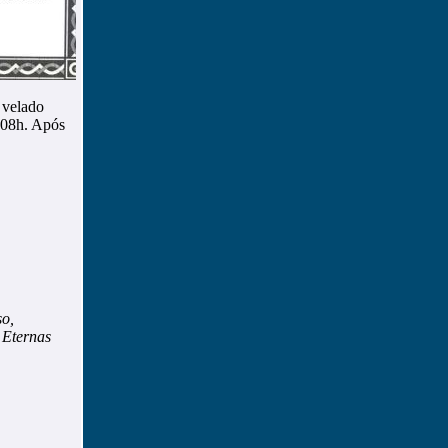
 velado
s 08h. Após
so,
 Eternas