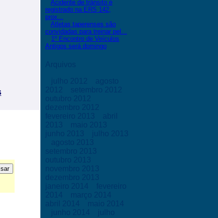
Acidente de trânsito é
registrado na ERS 142,
prox...
Atletas taperenses são
convidadas para treinar pel...
1º Encontro de Veículos
Antigos será domingo
Arquivos
julho 2012
agosto
2012
setembro 2012
s
outubro 2012
dezembro 2012
fevereiro 2013
abril
2013
maio 2013
junho 2013
julho 2013
agosto 2013
setembro 2013
outubro 2013
novembro 2013
dezembro 2013
janeiro 2014
fevereiro
2014
março 2014
abril 2014
maio 2014
junho 2014
julho