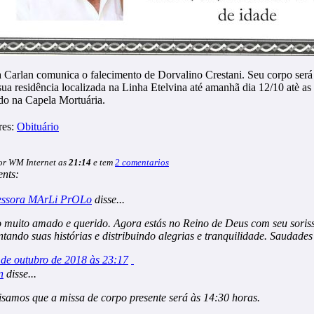
a Carlan comunica o falecimento de Dorvalino Crestani. Seu corpo será
ua residência localizada na Linha Etelvina até amanhã dia 12/10 atè a
ado na Capela Mortuária.
res:
Obituário
or WM Internet as
21:14
e tem
2 comentarios
nts:
essora MArLi PrOLo
disse...
o muito amado e querido. Agora estás no Reino de Deus com seu soris
ntando suas histórias e distribuindo alegrias e tranquilidade. Saudades
 de outubro de 2018 às 23:17
n
disse...
isamos que a missa de corpo presente será às 14:30 horas.