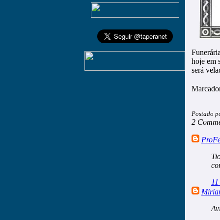
Funerári
hoje em s
será vel
Marcado
Postado p
2 Comme
ProF
Ti
co
11
Miria
Av