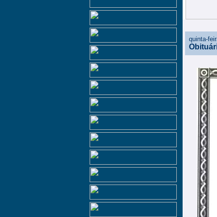
quinta-fei
Obituár