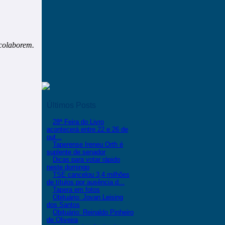
 colaborem.
Últimos Posts
28ª Feira do Livro
acontecerá entre 22 e 26 de
out...
Taperense Ireneu Orth é
suplente de senador
Dicas para votar rápido
neste domingo
TSE cancelou 3,4 milhões
de títulos por ausência d...
Tapera em fotos
Obituário: Jovan Leising
dos Santos
Obituário: Reinaldo Pinheiro
de Oliveira