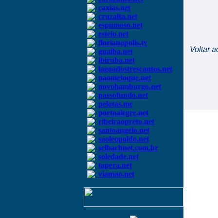
caxias.net
cruzalta.net
espumoso.net
esteio.net
florianopolis.tv
Voltar a
guaiba.net
ibiruba.net
lagoadostrescantos.net
naometoque.net
novohamburgo.net
passofundo.net
pelotas.me
portoalegre.net
ribeiraopreto.net
santoangelo.net
saoleopoldo.net
selbachnet.com.br
soledade.net
tapera.net
viamao.net