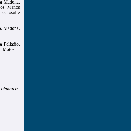
oja Madona,
 Los Manos
 Tecnosul e
o, Madona,
a Palladio,
do Motos
 colaborem.