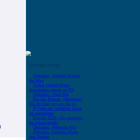
Últimos Posts
Obituário - Antônio Borges
da Silva
Fortes ventos foram
registrados ontem no RS
Obituário - Raul Mai
Dia das Bruxas, Halloween,
Dia do Saci em um dia só
2ª Feira do Comércio inicia
na sexta-feira
Eleição 2018 - Os números
da nossa região
s
Obituário - Adelaide Mai
Obituário: Genésio Alves
dos Santos