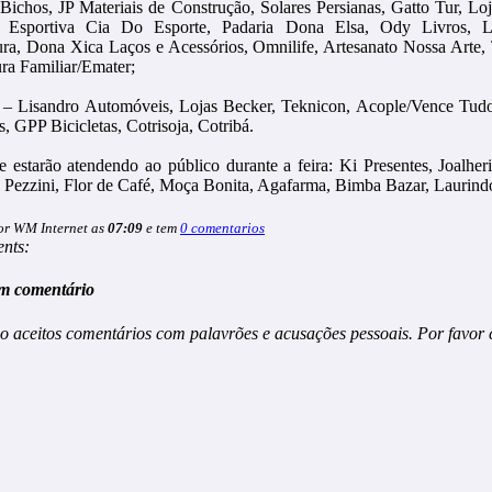
Bichos, JP Materiais de Construção, Solares Persianas, Gatto Tur, L
h, Esportiva Cia Do Esporte, Padaria Dona Elsa, Ody Livros,
tura, Dona Xica Laços e Acessórios, Omnilife, Artesanato Nossa Arte,
ura Familiar/Emater;
 – Lisandro Automóveis, Lojas Becker, Teknicon, Acople/Vence Tud
, GPP Bicicletas, Cotrisoja, Cotribá.
e estarão atendendo ao público durante a feira: Ki Presentes, Joalheri
 Pezzini, Flor de Café, Moça Bonita, Agafarma, Bimba Bazar, Laurin
or WM Internet as
07:09
e tem
0 comentarios
nts:
m comentário
o aceitos comentários com palavrões e acusações pessoais. Por favor