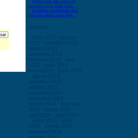
Eleitor que não votou no
primeiro turno pode votar...
Acidente envolvendo dois
veículos deixa cinco feri...
Arquivos
julho 2012
agosto
2012
setembro 2012
outubro 2012
dezembro 2012
fevereiro 2013
abril
2013
maio 2013
junho 2013
julho 2013
agosto 2013
setembro 2013
outubro 2013
novembro 2013
dezembro 2013
janeiro 2014
fevereiro
2014
março 2014
abril 2014
maio 2014
junho 2014
julho
2014
agosto 2014
setembro 2014
outubro 2014