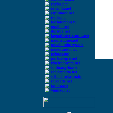
caxias.net
cruzalta.net
espumoso.net
esteio.net
florianopolis.tv
guaiba.net
ibiruba.net
lagoadostrescantos.net
naometoque.net
novohamburgo.net
passofundo.net
pelotas.me
portoalegre.net
ribeiraopreto.net
santoangelo.net
saoleopoldo.net
selbachnet.com.br
soledade.net
tapera.net
viamao.net