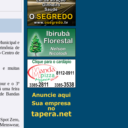
Municipal e
erimônia de
o Centro de
s e muitas
our e o 3º
 uma feira
 de Bandas
 Spot Zero,
 Menswear,