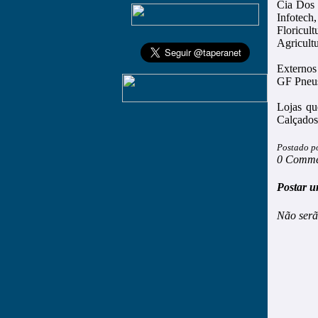
Cia Dos 
Infotec
Floricul
Agricult
Externos
GF Pneus
Lojas qu
Calçados
Postado p
0 Comme
Postar u
Não serã