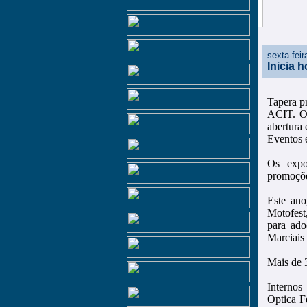
sexta-fei
Inicia 
Tapera p
ACIT. O 
abertura
Eventos 
Os expo
promoçõe
Este ano
Motofest
para ad
Marciais 
Mais de 
Internos
Optica F