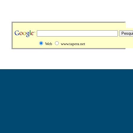
Web
www.tapera.net