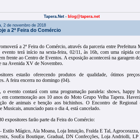
Tapera.Net -
blog@tapera.net
ra, 2 de novembro de 2018
hoje a 2ª Feira do Comércio
romoverá a 2ª Feira do Comércio, através da parceria entre Prefeitura 
evento terá início na sexta-feira, 02/11, às 16h, com uma rápida c
 em frente ao Centro de Eventos. A exposição acontecerá na garagem d
e na Avenida XV de Novembro.
sitores estarão oferecendo produtos de qualidade, ótimos preço
s. A feira encerra no domingo (04).
, o evento contará com uma programação paralela: shows, happy h
, em comemoração aos 10 anos do Moto Grupo Velha Tapera. Haverá
oção de animais e benção aos bichinhos. O Encontro de Regional
e Musicais, anunciado para o dia 4, está cancelado.
30 expositores farão parte da Feira do Comércio:
 – Estilo Mágico, Ala Moana, Loja Intuição, Fralda E Tal, Agrocorazza,
enix, SouEu Boutique, Gradual, DN Confecções, Loja Andriolli, LP