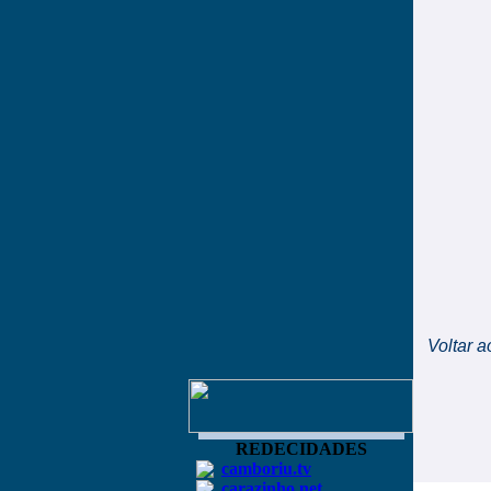
Voltar a
REDECIDADES
camboriu.tv
carazinho.net