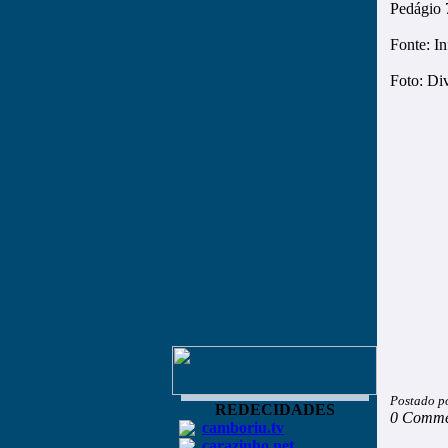
Pedágio 
Fonte: I
Foto: Di
Postado p
REDECIDADES
0 Comme
camboriu.tv
carazinho.net