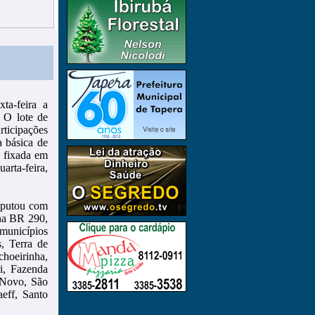
ta-feira a
 O lote de
ticipações
 básica de
 fixada em
arta-feira,
isputou com
 na BR 290,
municípios
, Terra de
hoeirinha,
i, Fazenda
 Novo, São
eff, Santo