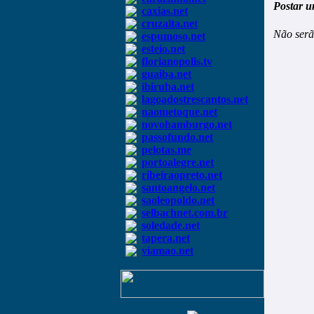
Postar u
caxias.net
cruzalta.net
Não serã
espumoso.net
esteio.net
florianopolis.tv
guaiba.net
ibiruba.net
lagoadostrescantos.net
naometoque.net
novohamburgo.net
passofundo.net
pelotas.me
portoalegre.net
ribeiraopreto.net
santoangelo.net
saoleopoldo.net
selbachnet.com.br
soledade.net
tapera.net
viamao.net