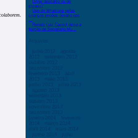
Dirigir descalço ou de
chinelo?
Uso do Whatsapp pelas
 colaborem.
crianças impões desafio aos
...
Renato Luiz Cassol deixa a
função de Secretário Mu...
Arquivos
julho 2012
agosto
2012
setembro 2012
outubro 2012
dezembro 2012
fevereiro 2013
abril
2013
maio 2013
junho 2013
julho 2013
agosto 2013
setembro 2013
outubro 2013
novembro 2013
dezembro 2013
janeiro 2014
fevereiro
2014
março 2014
abril 2014
maio 2014
junho 2014
julho