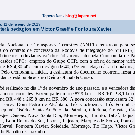
Tapera.Net -
blog@tapera.net
a, 11 de janeiro de 2019
terá pedágios em Victor Graeff e Fontoura Xavier
ia Nacional de Transportes Terrestres (ANTT) remarcou para sex
ra do contrato de concessão da Rodovia de Integração do Sul (RIS).
ilômetros rodoviários gaúchos foi arrematado pela Companhia de Par
ssões (CPC), empresa do Grupo CCR, com a oferta da menor tarifa
 de R$ 4,30545, com deságio de 40,53% em relação à tarifa máxima,
 Pelo cronograma inicial, a assinatura do documento ocorreria nesta qu
dança está publicada no Diário Oficial da União.
 foi realizado no dia 1º de novembro do ano passado, e a vencedora d
uatro concorrentes. Fazem parte do lote 87,9 km na BR 101, 98,1 km
na BR 448 e 265,8 km na BR 386. A nova concessão atravessará 32 
 Torres, Dom Pedro de Alcântara, Três Cachoeiras, Três Forquilhas
aquiné, Osório, Santo Antônio da Patrulha, Glorinha, Gravataí, Cac
egre, Canoas, Nova Santa Rita, Montenegro, Triunfo, Tabaí, Taquar
a, Bom Retiro do Sul, Estrela, Lajeado, Marques de Souza, Pouso
Herval, Fontoura Xavier, Soledade, Mormaço, Tio Hugo, Victor Gra
do Planalto e Carazinho.