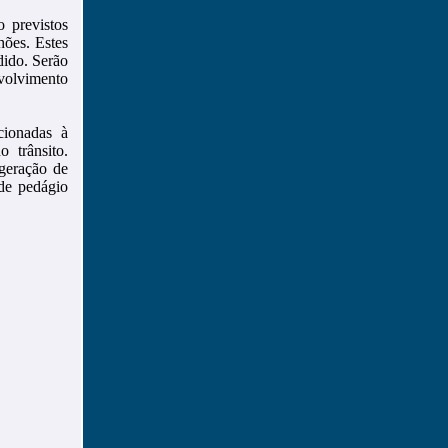
 previstos
hões. Estes
dido. Serão
olvimento
cionadas à
 trânsito.
geração de
 de pedágio