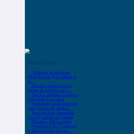
Últimos Posts
Produção de grãos em
2019 deve ter 9,5 milhões a
m...
Iniciativa permite trocar
lacres de latinhas por c...
Turistas alemães visitam a
Rota Della Cuccagna
Produtores rurais detectam
mais mortes de abelhas ...
Terno de Reis completou
sua 42ª edição em Tapera
Obituário: Wilma Keitel
Prefeitura e ACIT realizam
o último sorteio da cam...