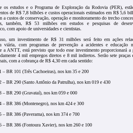
 os estudos e o Programa de Exploração da Rodovia (PER), estão
entos de R$ 7,8 bilhões e custos operacionais estimados em R$ 5,6 bil
em a custos de conservação, operação e monitoramento do trecho conce
dos, também, R$ 53 milhões em estudos e pesquisas de desenv
co, com apoio de universidades e cientistas.
sso, um investimento de R$ 31 milhões será feito em ações rela
a viária, com programas de prevenção a acidentes e educação no
 a ANTT, está previsto que todo esse investimento proporcionará a 
damente 4 mil empregos diretos e 8 mil indiretos. Serão sete praças
onais, com a cobrança de R$ 4,30 em cada sentido:
1 – BR 101 (Três Cachoeiras), nos km 35 e 200
2 – BR 290 (Santo Antônio da Patrulha), nos km 019 e 430
3 – BR 290 (Gravataí), nos km 059 e 000
4 – BR 386 (Montenegro), nos km 424 e 300
5 – BR 386 (Paverama), nos km 374 e 700
6 – BR 386 (Fontoura Xavier), nos km 260 e 100