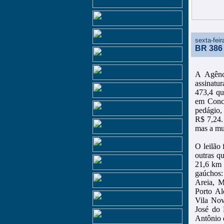
sexta-feir
BR 386 
A Agênc
assinatu
473,4 qu
em Conce
pedágio,
R$ 7,24.
mas a mu
O leilão
outras q
21,6 km 
gaúchos:
Areia, M
Porto Al
Vila Nov
José do 
Antônio 