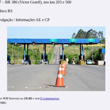
7 – BR 386 (Victor Graeff), nos km 203 e 500
nfoco RS
vulgação / Informações AE e CP
or WM Internet as
10:46
e tem
0 comentarios
nts: