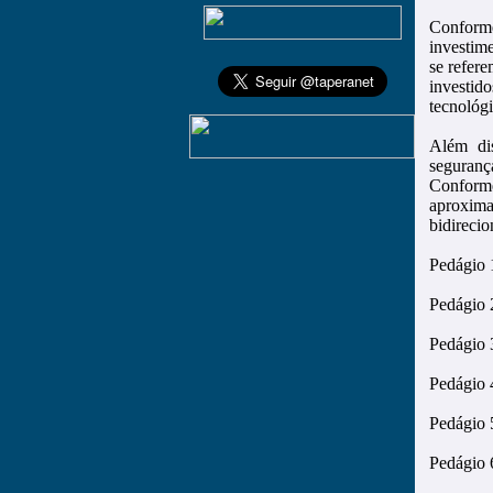
Conforme
investim
se refer
investi
tecnológi
Além di
seguranç
Conforme
aproxima
bidireci
Pedágio 
Pedágio 
Pedágio 
Pedágio 
Pedágio 
Pedágio 