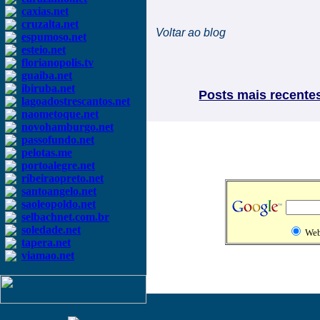
caxias.net
cruzalta.net
Voltar ao blog
espumoso.net
esteio.net
florianopolis.tv
guaiba.net
ibiruba.net
Posts mais recente
lagoadostrescantos.net
naometoque.net
novohamburgo.net
passofundo.net
pelotas.me
portoalegre.net
ribeiraopreto.net
santoangelo.net
saoleopoldo.net
selbachnet.com.br
soledade.net
We
tapera.net
viamao.net