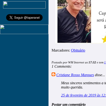
Marcadores:
Obituário
Postado por WM Internet as
17:32
e tem
1
1 Comments:
Cristiane Rosso Marques
disse...
Meus sinceros sentimentos a 
muito querida.
25 de fevereiro de 2019 às 12
Postar um comentário