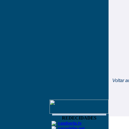
Voltar a
REDECIDADES
camboriu.tv
carazinho.net