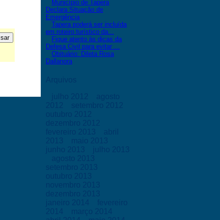
Município de Tapera
Declara Situação de
Emergência
Tapera poderá ser incluída
em roteiro turístico da...
Fique atento às dicas da
Defesa Civil para evitar ...
Obituário: Dileta Rosa
Dallanora
Arquivos
julho 2012
agosto
2012
setembro 2012
outubro 2012
dezembro 2012
fevereiro 2013
abril
2013
maio 2013
junho 2013
julho 2013
agosto 2013
setembro 2013
outubro 2013
novembro 2013
dezembro 2013
janeiro 2014
fevereiro
2014
março 2014