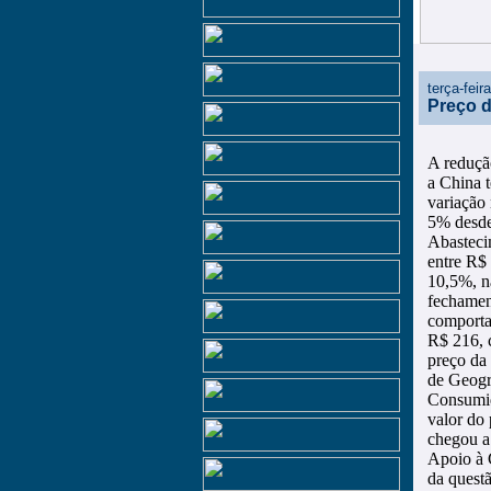
terça-feir
Preço d
A reduçã
a China 
variação
5% desde
Abasteci
entre R$
10,5%, n
fechament
comporta
R$ 216, 
preço da 
de Geogra
Consumid
valor do
chegou a
Apoio à 
da questã