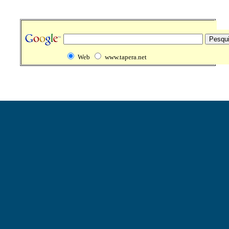
Web
www.tapera.net