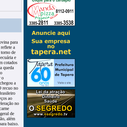
ovina para
reflete a
 torno de
ecuária e
am cotados
ma queda
 o
r o
 chegou a
O recuo no
rasileiro
eços ao
eleração no
carne
geral de
ão, além
para baixo.