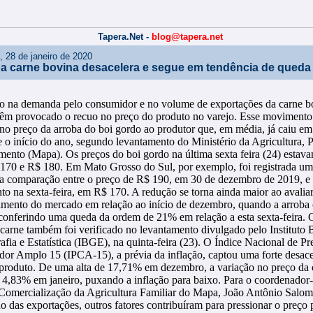
Tapera.Net -
blog@tapera.net
a, 28 de janeiro de 2020
a carne bovina desacelera e segue em tendência de queda
o na demanda pelo consumidor e no volume de exportações da carne b
têm provocado o recuo no preço do produto no varejo. Esse movimento 
 no preço da arroba do boi gordo ao produtor que, em média, já caiu em
 o início do ano, segundo levantamento do Ministério da Agricultura, P
mento (Mapa). Os preços do boi gordo na última sexta feira (24) estav
 170 e R$ 180. Em Mato Grosso do Sul, por exemplo, foi registrada u
a comparação entre o preço de R$ 190, em 30 de dezembro de 2019, e
o na sexta-feira, em R$ 170. A redução se torna ainda maior ao avalia
mento do mercado em relação ao início de dezembro, quando a arroba
conferindo uma queda da ordem de 21% em relação a esta sexta-feira. 
carne também foi verificado no levantamento divulgado pelo Instituto B
fia e Estatística (IBGE), na quinta-feira (23). O Índice Nacional de Pr
or Amplo 15 (IPCA-15), a prévia da inflação, captou uma forte desac
 produto. De uma alta de 17,71% em dezembro, a variação no preço da 
 4,83% em janeiro, puxando a inflação para baixo. Para o coordenador-
Comercialização da Agricultura Familiar do Mapa, João Antônio Salom
o das exportações, outros fatores contribuíram para pressionar o preço 