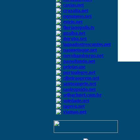
caxias.net
cruzalta.net
espumoso.net
esteio.net
florianopolis.tv
guaiba.net
ibiruba.net
lagoadostrescantos.net
naometoque.net
novohamburgo.net
passofundo.net
pelotas.me
portoalegre.net
ribeiraopreto.net
santoangelo.net
saoleopoldo.net
selbachnet.com.br
soledade.net
tapera.net
viamao.net