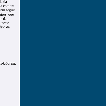
de das
 a compra
vem seguir
eiros, que
queda,
 neste
rio da
 colaborem.