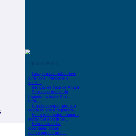
Últimos Posts
Lavagem das mãos deve
durar dois "Parabéns a
você"...
Isenção de Taxa de Álvara
Sete anos depois da
tragédia na boate Kiss,
famili...
Em pleno verão, primeira
geada do ano é registrada...
s
Frio e gelo podem atingir a
região Sul a partir de...
Erva-mate reduz
obesidade, dizem
pesquisadores ame...