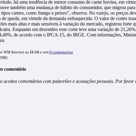
eríodo, há uma tendência de menor consumo de carne bovina, em virtu
 houve também uma mudança de hábito do consumidor, que migrou para
 tipos carnes, como frango e peixes”, observa. No varejo, os preços de
 de queda, em virtude da demanda enfraquecida. O valor de cortes tras
ões mais altas e mais sensíveis à variação do mercado, registrou forte 
lcatra. Enquanto em dezembro esse corte teve uma variação de 21,26%,
 4,49%, de acordo com o IPCA-15, do IBGE. Com informações, Ministé
ura
or WM Internet as
11:16
e tem
0 comentarios
nts:
m comentário
o aceitos comentários com palavrões e acusações pessoais. Por favor