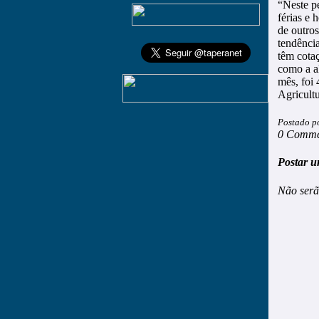
“Neste p
férias e
de outros
tendência
têm cotaç
como a a
mês, foi
Agricult
Postado p
0 Comme
Postar u
Não serã