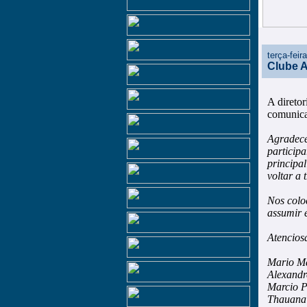
terça-feir
Clube A
A direto
comunica
Agradece
particip
principal
voltar a
Nos colo
assumir 
Atencios
Mario M
Alexandr
Marcio P
Thauana 