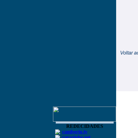
Voltar a
REDECIDADES
camboriu.tv
carazinho.net