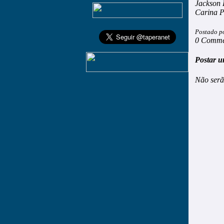
Jackson 
Carina P
Postado p
0 Comme
Postar u
Não serã