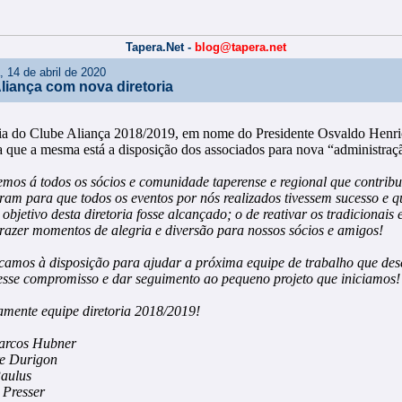
Tapera.Net -
blog@tapera.net
a, 14 de abril de 2020
liança com nova diretoria
ria do Clube Aliança 2018/2019, em nome do Presidente Osvaldo Henri
 que a mesma está a disposição dos associados para nova “administraçã
mos á todos os sócios e comunidade taperense e regional que contrib
aram para que todos os eventos por nós realizados tivessem sucesso e q
 objetivo desta diretoria fosse alcançado; o de reativar os tradicionais 
 trazer momentos de alegria e diversão para nossos sócios e amigos!
camos à disposição para ajudar a próxima equipe de trabalho que des
esse compromisso e dar seguimento ao pequeno projeto que iniciamos!
amente equipe diretoria 2018/2019!
arcos Hubner
e Durigon
aulus
Presser