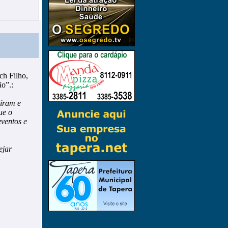
ch Filho,
o”.:
uíram e
ue o
eventos e
ejar