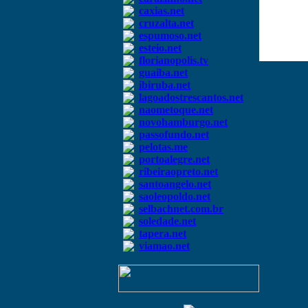
caxias.net
cruzalta.net
espumoso.net
esteio.net
florianopolis.tv
guaiba.net
ibiruba.net
lagoadostrescantos.net
naometoque.net
novohamburgo.net
passofundo.net
pelotas.me
portoalegre.net
ribeiraopreto.net
santoangelo.net
saoleopoldo.net
selbachnet.com.br
soledade.net
tapera.net
viamao.net