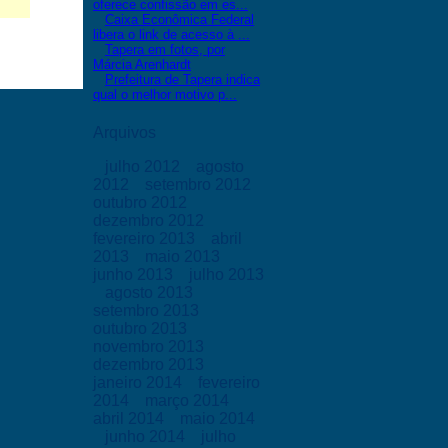
oferece confissão em es...
Caixa Econômica Federal
libera o link de acesso à ...
Tapera em fotos, por
Márcia Arenhardt
Prefeitura de Tapera indica
qual o melhor motivo p...
Arquivos
julho 2012
agosto
2012
setembro 2012
outubro 2012
dezembro 2012
fevereiro 2013
abril
2013
maio 2013
junho 2013
julho 2013
agosto 2013
setembro 2013
outubro 2013
novembro 2013
dezembro 2013
janeiro 2014
fevereiro
2014
março 2014
abril 2014
maio 2014
junho 2014
julho