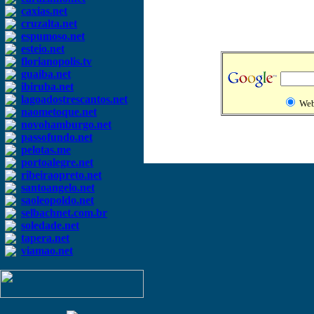
caxias.net
cruzalta.net
espumoso.net
esteio.net
florianopolis.tv
guaiba.net
ibiruba.net
lagoadostrescantos.net
We
naometoque.net
novohamburgo.net
passofundo.net
pelotas.me
portoalegre.net
ribeiraopreto.net
santoangelo.net
saoleopoldo.net
selbachnet.com.br
soledade.net
tapera.net
viamao.net