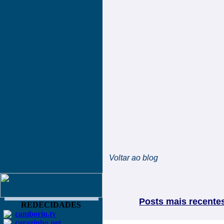
Voltar ao blog
Posts mais recente
REDECIDADES
camboriu.tv
carazinho.net