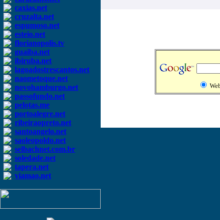
caxias.net
cruzalta.net
espumoso.net
esteio.net
florianopolis.tv
guaiba.net
ibiruba.net
lagoadostrescantos.net
naometoque.net
We
novohamburgo.net
passofundo.net
pelotas.me
portoalegre.net
ribeiraopreto.net
santoangelo.net
saoleopoldo.net
selbachnet.com.br
soledade.net
tapera.net
viamao.net