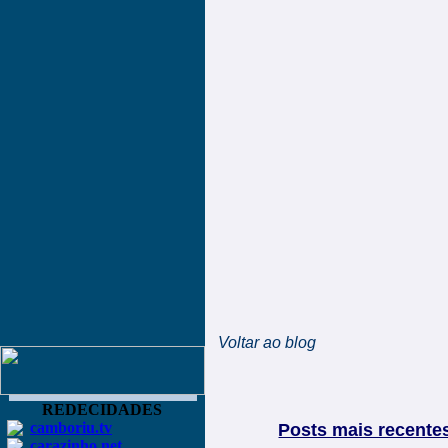
Voltar ao blog
REDECIDADES
camboriu.tv
Posts mais recente
carazinho.net