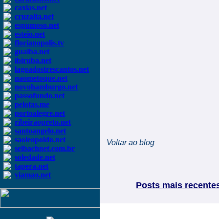
caxias.net
cruzalta.net
espumoso.net
esteio.net
florianopolis.tv
guaiba.net
ibiruba.net
lagoadostrescantos.net
naometoque.net
novohamburgo.net
passofundo.net
pelotas.me
portoalegre.net
ribeiraopreto.net
santoangelo.net
saoleopoldo.net
Voltar ao blog
selbachnet.com.br
soledade.net
tapera.net
viamao.net
Posts mais recente