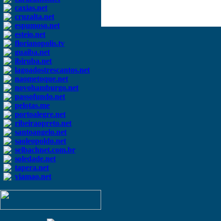
caxias.net
cruzalta.net
espumoso.net
esteio.net
florianopolis.tv
guaiba.net
ibiruba.net
lagoadostrescantos.net
naometoque.net
novohamburgo.net
passofundo.net
pelotas.me
portoalegre.net
ribeiraopreto.net
santoangelo.net
saoleopoldo.net
selbachnet.com.br
soledade.net
tapera.net
viamao.net