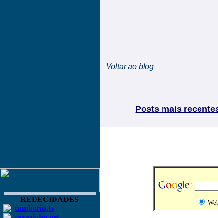
Voltar ao blog
Posts mais recente
REDECIDADES
We
camboriu.tv
carazinho.net