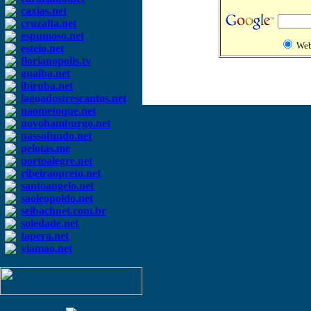
caxias.net
cruzalta.net
espumoso.net
We
esteio.net
florianopolis.tv
guaiba.net
ibiruba.net
lagoadostrescantos.net
naometoque.net
novohamburgo.net
passofundo.net
pelotas.me
portoalegre.net
ribeiraopreto.net
santoangelo.net
saoleopoldo.net
selbachnet.com.br
soledade.net
tapera.net
viamao.net