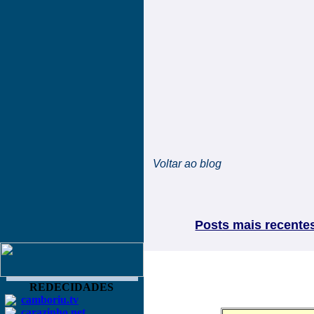
Voltar ao blog
Posts mais recente
REDECIDADES
camboriu.tv
carazinho.net