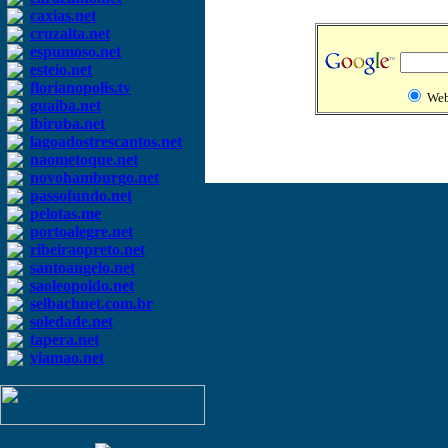
caxias.net
cruzalta.net
espumoso.net
esteio.net
florianopolis.tv
We
guaiba.net
ibiruba.net
lagoadostrescantos.net
naometoque.net
novohamburgo.net
passofundo.net
pelotas.me
portoalegre.net
ribeiraopreto.net
santoangelo.net
saoleopoldo.net
selbachnet.com.br
soledade.net
tapera.net
viamao.net