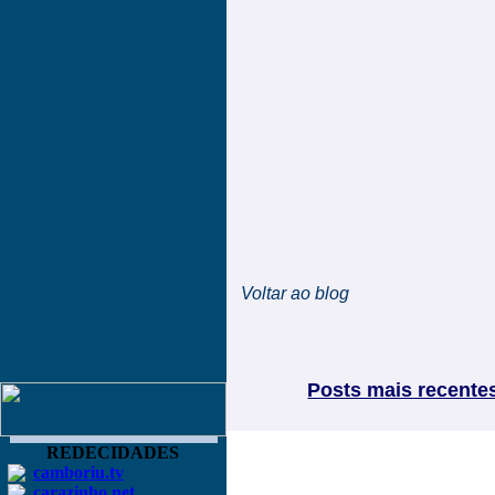
Voltar ao blog
Posts mais recente
REDECIDADES
camboriu.tv
carazinho.net