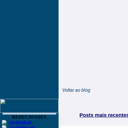
Voltar ao blog
Posts mais recente
REDECIDADES
camboriu.tv
carazinho.net