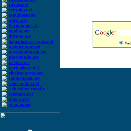
caxias.net
cruzalta.net
espumoso.net
esteio.net
florianopolis.tv
guaiba.net
ibiruba.net
lagoadostrescantos.net
We
naometoque.net
novohamburgo.net
passofundo.net
pelotas.me
portoalegre.net
ribeiraopreto.net
santoangelo.net
saoleopoldo.net
selbachnet.com.br
soledade.net
tapera.net
viamao.net