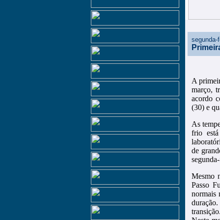
segunda-f
Primeir
A primei
março, t
acordo c
(30) e qu
As tempe
frio est
laboratór
de grand
segunda-f
Mesmo ne
Passo Fu
normais 
duração
transiçã