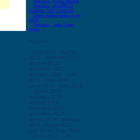
Obituário - Aurora Manfrin
Obituário - MAURÍCIO
CABRAL DOS SANTOS
Dados epidemiológicos de
23/03
Obituário - João Gugel
Primo
Arquivos
julho 2012
agosto
2012
setembro 2012
outubro 2012
dezembro 2012
fevereiro 2013
abril
2013
maio 2013
junho 2013
julho 2013
agosto 2013
setembro 2013
outubro 2013
novembro 2013
dezembro 2013
janeiro 2014
fevereiro
2014
março 2014
abril 2014
maio 2014
junho 2014
julho