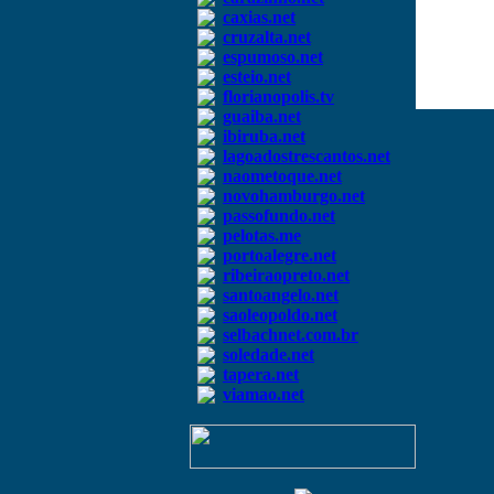
caxias.net
cruzalta.net
espumoso.net
esteio.net
florianopolis.tv
guaiba.net
ibiruba.net
lagoadostrescantos.net
naometoque.net
novohamburgo.net
passofundo.net
pelotas.me
portoalegre.net
ribeiraopreto.net
santoangelo.net
saoleopoldo.net
selbachnet.com.br
soledade.net
tapera.net
viamao.net