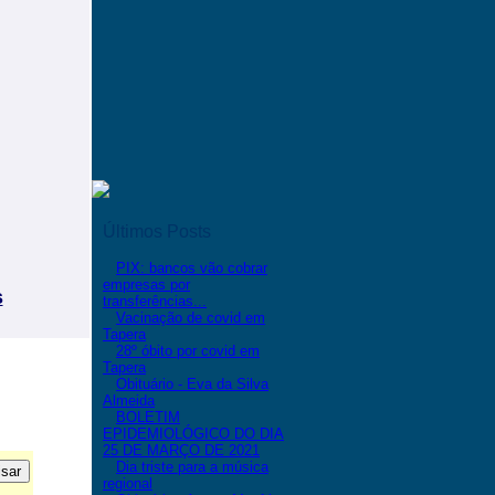
Últimos Posts
PIX: bancos vão cobrar
empresas por
s
transferências...
Vacinação de covid em
Tapera
28º óbito por covid em
Tapera
Obituário - Eva da Silva
Almeida
BOLETIM
EPIDEMIOLÓGICO DO DIA
25 DE MARÇO DE 2021
Dia triste para a música
regional