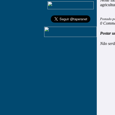
Neste mo
agricultu
Postado p
0 Comme
Postar u
Não serã