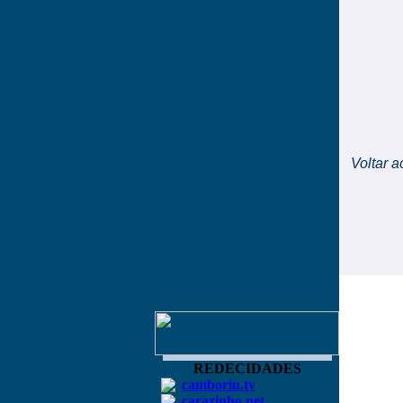
Voltar a
REDECIDADES
camboriu.tv
carazinho.net