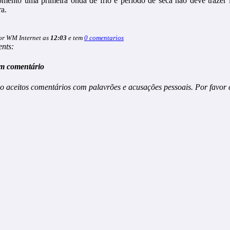
mento uma primeira onda de frio e período de seca não deve trazer 
ra.
or WM Internet as
12:03
e tem
0 comentarios
nts:
m comentário
o aceitos comentários com palavrões e acusações pessoais. Por favor