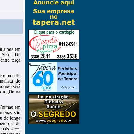
ul ainda em
 Serra. De
entre terça
e o pico de
nalista do
io não será
a região na
mínimas em
amenas são
ou de longa
mento é de
mais seco.