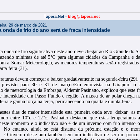
Tapera.Net -
blog@tapera.net
eira, 29 de março de 2021
a onda de frio do ano será de fraca intensidade
ra onda de frio significativa deste ano deve chegar ao Rio Grande do S
razendo mínimas de até 5°C para algumas cidades da Campanha e da
om a Somar Meteorologia, as menores temperaturas serão registradas 
arta-feira (31).
raturas devem começar a baixar gradativamente na segunda-feira (29), 
á previsto para 30 e 31 de março./Em entrevista na Uirapuru o a
io de meteorologia da Embrapa, Aldemir Pasinatto, explicou que este fr
e intensidade em Passo Fundo e região. A massa de ar polar chega n
eira e ganha força na terça, permanecendo na quarta e quinta-feira.
stes dias de maior intensidade esta primeira onda teve deixar as 
ndo entre 10°c e 12°c. Pasinatto destacou que estas temperaturas 
neste momento e o indicativo não é de um inverno com frio intenso 
. No entanto, ainda se está distante da próxima estação e o mo
o. O inverno deste ano também tem um indicativo de ser um pouco 