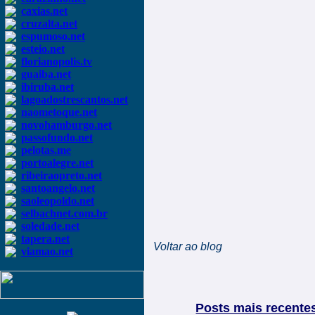
caxias.net
cruzalta.net
espumoso.net
esteio.net
florianopolis.tv
guaiba.net
ibiruba.net
lagoadostrescantos.net
naometoque.net
novohamburgo.net
passofundo.net
pelotas.me
portoalegre.net
ribeiraopreto.net
santoangelo.net
saoleopoldo.net
selbachnet.com.br
soledade.net
tapera.net
Voltar ao blog
viamao.net
Posts mais recente