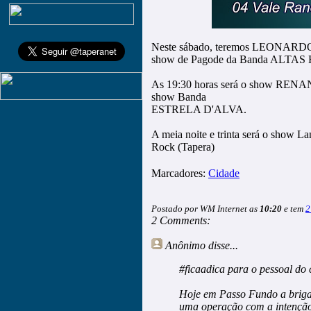
Neste sábado, teremos LEONARDO
show de Pagode da Banda ALTA
As 19:30 horas será o show RENA
show Banda
ESTRELA D'ALVA.
A meia noite e trinta será o show
Rock (Tapera)
Marcadores:
Cidade
Postado por WM Internet as
10:20
e tem
2
2 Comments:
Anônimo
disse...
#ficaadica para o pessoal d
Hoje em Passo Fundo a brigad
uma operação com a intenção 