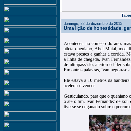
Taper
domingo, 22 de dezembro de 2013
Uma lição de honestidade, ge
Aconteceu no começo do ano, mas o
atleta queniano, Abel Mutai, meda
estava prestes a ganhar a corrida. 
a linha de chegada. Ivan Fernánde
de ultrapassá-lo, alertou o líder so
Em outras palavras, Ivan negou-se a
Ele estava a 10 metros da bandeira
acelerar e vencer.
Gesticulando, para que o queniano 
o até o fim, Ivan Fernandez deixou 
tivesse se enganado sobre o percurso