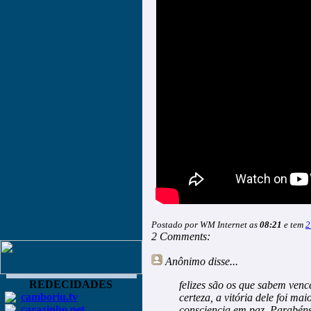
Postado por WM Internet as
08:21
e tem
2
2 Comments:
Anônimo
disse...
REDECIDADES
felizes são os que sabem venc
camboriu.tv
certeza, a vitória dele foi ma
carazinho.net
consciencia em paz. Parabéns