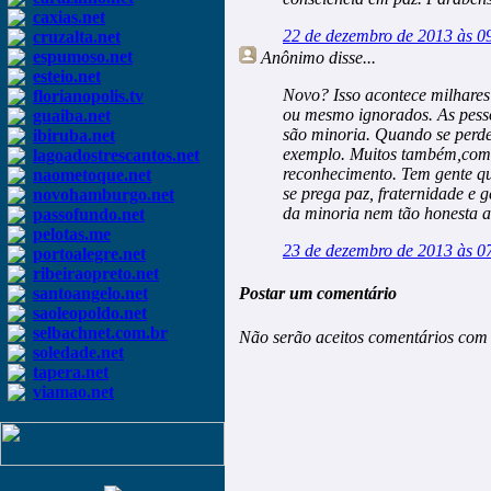
caxias.net
22 de dezembro de 2013 às 0
cruzalta.net
espumoso.net
Anônimo
disse...
esteio.net
Novo? Isso acontece milhares
florianopolis.tv
ou mesmo ignorados. As pesso
guaiba.net
são minoria. Quando se perde
ibiruba.net
exemplo. Muitos também,como
lagoadostrescantos.net
reconhecimento. Tem gente que
naometoque.net
se prega paz, fraternidade e 
novohamburgo.net
da minoria nem tão honesta a
passofundo.net
pelotas.me
23 de dezembro de 2013 às 0
portoalegre.net
ribeiraopreto.net
santoangelo.net
Postar um comentário
saoleopoldo.net
selbachnet.com.br
Não serão aceitos comentários com 
soledade.net
tapera.net
viamao.net