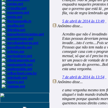
caxias.net
enquadra naqueles protestos t
cruzalta.net
que o governo que está lá , p
espumoso.net
fila, via de regra lembrado a
esteio.net
florianopolis.tv
5 de abril de 2014 às 13:49
guaiba.net
Anônimo
disse...
ibiruba.net
lagoadostrescantos.net
Acredito que não é invadindo p
naometoque.net
Estas pessoas deveriam pensar
novohamburgo.net
invadir....isto é certo....Poi
passofundo.net
Pessoas que não tem nada a v
pelotas.me
conseguir casa com o progra
portoalegre.net
mensal, só que ai é preciso t
ribeiraopreto.net
ter um pouco de vontade de t
santoangelo.net
ganhar tudo do governo...Bolsa
saoleopoldo.net
esta uma vergonha.
selbachnet.com.br
7 de abril de 2014 às 13:54
soledade.net
tapera.net
Anônimo
disse...
viamao.net
e uma vergonha mesmo tem fil
aluguel e todo mundo trabal
ninguem porque quando morre
queremos nosso direito como 