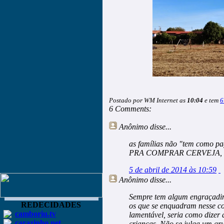
Postado por WM Internet as
10:04
e tem
6
6 Comments:
Anônimo
disse...
as famílias não "tem como p
PRA COMPRAR CERVEJA, ess
5 de abril de 2014 às 10:59
Anônimo
disse...
Sempre tem algum engraçadin
REDECIDADES
os que se enquadram nesse co
camboriu.tv
lamentável, seria como dizer 
carazinho.net
crianças. Não se julga um gru