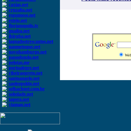
caxias.net
cruzalta.net
espumoso.net
esteio.net
florianopolis.tv
guaiba.net
ibiruba.net
lagoadostrescantos.net
naometoque.net
novohamburgo.net
We
passofundo.net
pelotas.me
portoalegre.net
ribeiraopreto.net
santoangelo.net
saoleopoldo.net
selbachnet.com.br
soledade.net
tapera.net
viamao.net