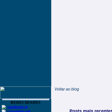
Voltar ao blog
REDECIDADES
camboriu.tv
Posts mais recente
carazinho.net