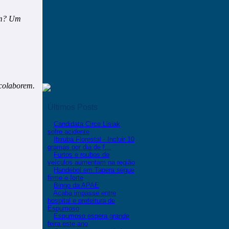
am? Um
 colaborem.
Últimos Posts
Candidata Circe Lisiak
sofre acidente
Ibirubá Florestal - Incluir 10
gramas por dia de f...
Furtos e roubos de
veículos aumentam na região
Handebol em Tapera segue
firme e forte
Bingo da APAE
Acaba impasse entre
hospital e prefeitura de
Espumoso
Espumoso espera grande
feira este ano