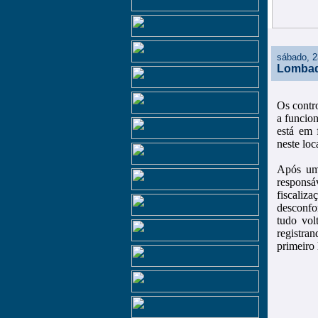
sábado, 2
Lombada
Os contr
a funcion
está em 
neste loc
Após um
responsáv
fiscali
desconfo
tudo vo
registra
primeiro 