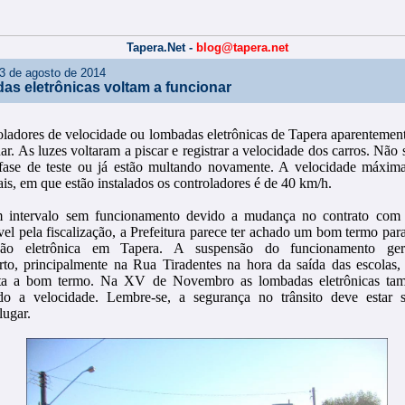
Tapera.Net -
blog@tapera.net
3 de agosto de 2014
s eletrônicas voltam a funcionar
oladores de velocidade ou lombadas eletrônicas de Tapera aparentemen
ar. As luzes voltaram a piscar e registrar a velocidade dos carros. Não
fase de teste ou já estão multando novamente. A velocidade máxima
ais, em que estão instalados os controladores é de 40 km/h.
 intervalo sem funcionamento devido a mudança no contrato com
el pela fiscalização, a Prefeitura parece ter achado um bom termo para
zação eletrônica em Tapera. A suspensão do funcionamento ge
rto, principalmente na Rua Tiradentes na hora da saída das escolas
lta a bom termo. Na XV de Novembro as lombadas eletrônicas ta
ndo a velocidade. Lembre-se, a segurança no trânsito deve estar
lugar.