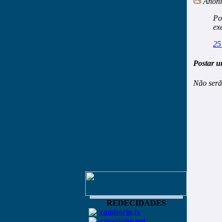
Anôn
Po
ex
25
Postar u
Não serã
REDECIDADES
camboriu.tv
carazinho.net