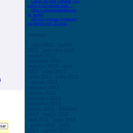
Cenas de uma catedral - ou
como a tecnologia pode ...
Olha o empreendedorismo
ai, gente!
500 mil pessoas morreram
no trânsito em 10 anos
Arquivos
julho 2012
agosto
2012
setembro 2012
outubro 2012
dezembro 2012
fevereiro 2013
abril
2013
maio 2013
junho 2013
julho 2013
s
agosto 2013
setembro 2013
outubro 2013
novembro 2013
dezembro 2013
janeiro 2014
fevereiro
2014
março 2014
abril 2014
maio 2014
junho 2014
julho
2014
agosto 2014