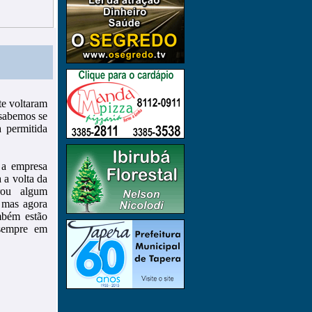
te voltaram
 sabemos se
 permitida
 a empresa
 a volta da
rou algum
, mas agora
mbém estão
 sempre em