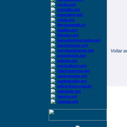
caxias.net
cruzalta.net
espumoso.net
esteio.net
florianopolis.tv
guaiba.net
ibiruba.net
lagoadostrescantos.net
naometoque.net
novohamburgo.net
Voltar a
passofundo.net
pelotas.me
portoalegre.net
ribeiraopreto.net
santoangelo.net
saoleopoldo.net
selbachnet.com.br
soledade.net
tapera.net
viamao.net