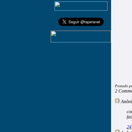
Postado p
2 Comme
Anôn
co
fa
24