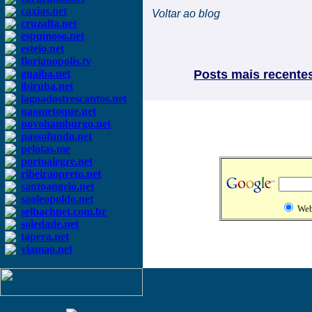
caxias.net
Voltar ao blog
cruzalta.net
espumoso.net
esteio.net
florianopolis.tv
guaiba.net
Posts mais recente
ibiruba.net
lagoadostrescantos.net
naometoque.net
novohamburgo.net
passofundo.net
pelotas.me
portoalegre.net
ribeiraopreto.net
santoangelo.net
saoleopoldo.net
We
selbachnet.com.br
soledade.net
tapera.net
viamao.net