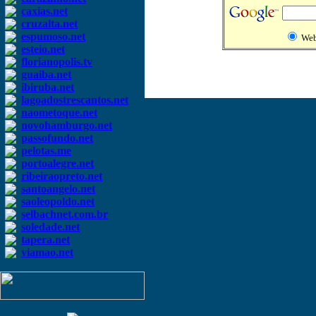
caxias.net
cruzalta.net
espumoso.net
We
esteio.net
florianopolis.tv
guaiba.net
ibiruba.net
lagoadostrescantos.net
naometoque.net
novohamburgo.net
passofundo.net
pelotas.me
portoalegre.net
ribeiraopreto.net
santoangelo.net
saoleopoldo.net
selbachnet.com.br
soledade.net
tapera.net
viamao.net