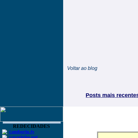
Voltar ao blog
Posts mais recente
REDECIDADES
camboriu.tv
carazinho.net