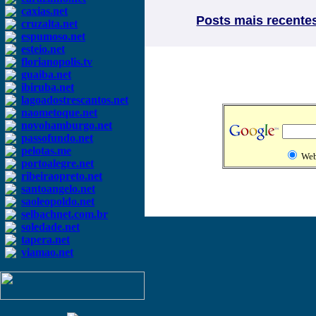
caxias.net
Posts mais recente
cruzalta.net
espumoso.net
esteio.net
florianopolis.tv
guaiba.net
ibiruba.net
lagoadostrescantos.net
naometoque.net
novohamburgo.net
passofundo.net
pelotas.me
We
portoalegre.net
ribeiraopreto.net
santoangelo.net
saoleopoldo.net
selbachnet.com.br
soledade.net
tapera.net
viamao.net