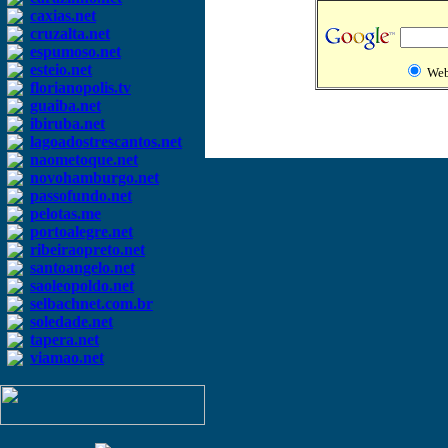
caxias.net
cruzalta.net
espumoso.net
esteio.net
We
florianopolis.tv
guaiba.net
ibiruba.net
lagoadostrescantos.net
naometoque.net
novohamburgo.net
passofundo.net
pelotas.me
portoalegre.net
ribeiraopreto.net
santoangelo.net
saoleopoldo.net
selbachnet.com.br
soledade.net
tapera.net
viamao.net