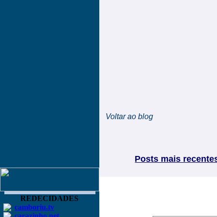
Voltar ao blog
Posts mais recente
REDECIDADES
camboriu.tv
carazinho.net