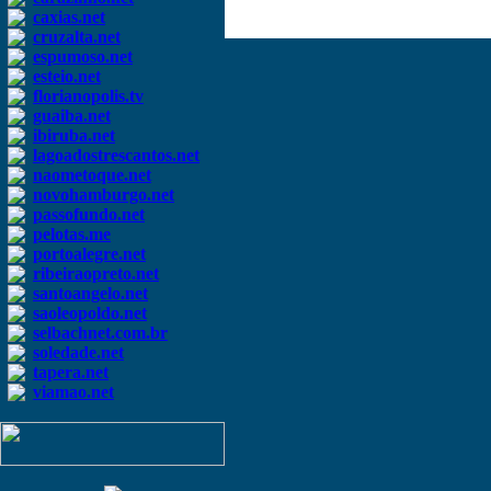
caxias.net
cruzalta.net
espumoso.net
esteio.net
florianopolis.tv
guaiba.net
ibiruba.net
lagoadostrescantos.net
naometoque.net
novohamburgo.net
passofundo.net
pelotas.me
portoalegre.net
ribeiraopreto.net
santoangelo.net
saoleopoldo.net
selbachnet.com.br
soledade.net
tapera.net
viamao.net