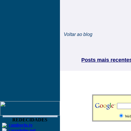
Voltar ao blog
Posts mais recente
We
REDECIDADES
camboriu.tv
carazinho.net