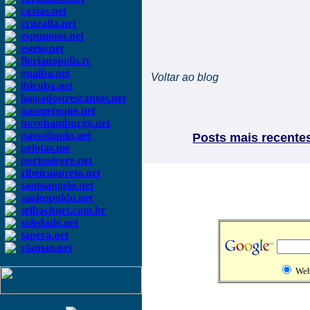
caxias.net
cruzalta.net
espumoso.net
esteio.net
florianopolis.tv
guaiba.net
Voltar ao blog
ibiruba.net
lagoadostrescantos.net
naometoque.net
novohamburgo.net
passofundo.net
Posts mais recente
pelotas.me
portoalegre.net
ribeiraopreto.net
santoangelo.net
saoleopoldo.net
selbachnet.com.br
soledade.net
tapera.net
viamao.net
We