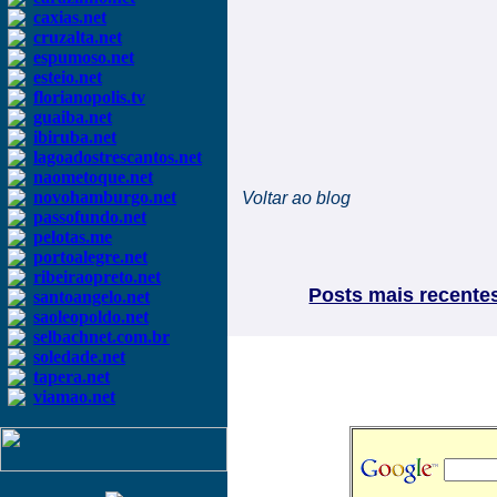
caxias.net
cruzalta.net
espumoso.net
esteio.net
florianopolis.tv
guaiba.net
ibiruba.net
lagoadostrescantos.net
naometoque.net
novohamburgo.net
Voltar ao blog
passofundo.net
pelotas.me
portoalegre.net
ribeiraopreto.net
Posts mais recente
santoangelo.net
saoleopoldo.net
selbachnet.com.br
soledade.net
tapera.net
viamao.net