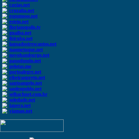
caxias.net
cruzalta.net
espumoso.net
esteio.net
florianopolis.tv
guaiba.net
ibiruba.net
lagoadostrescantos.net
naometoque.net
novohamburgo.net
passofundo.net
pelotas.me
portoalegre.net
ribeiraopreto.net
santoangelo.net
saoleopoldo.net
selbachnet.com.br
soledade.net
tapera.net
viamao.net