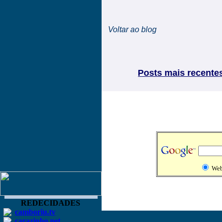
Voltar ao blog
Posts mais recente
We
REDECIDADES
camboriu.tv
carazinho.net