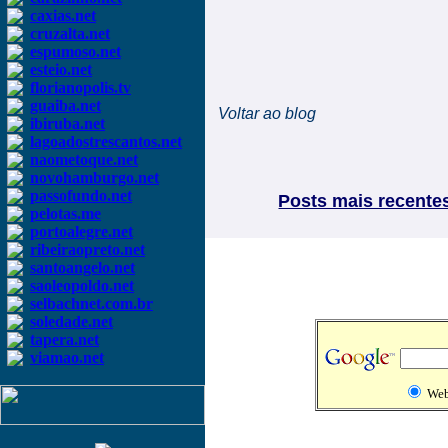
caxias.net
cruzalta.net
espumoso.net
esteio.net
florianopolis.tv
guaiba.net
Voltar ao blog
ibiruba.net
lagoadostrescantos.net
naometoque.net
novohamburgo.net
passofundo.net
Posts mais recente
pelotas.me
portoalegre.net
ribeiraopreto.net
santoangelo.net
saoleopoldo.net
selbachnet.com.br
soledade.net
tapera.net
viamao.net
We